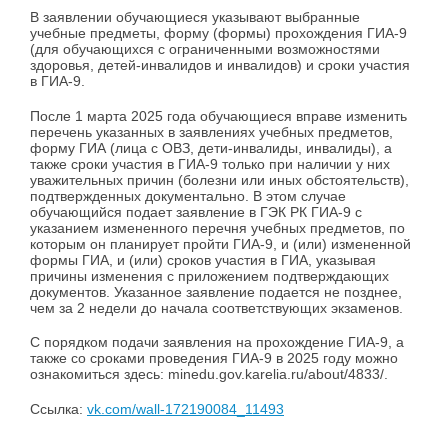
В заявлении обучающиеся указывают выбранные
учебные предметы, форму (формы) прохождения ГИА-9
(для обучающихся с ограниченными возможностями
здоровья, детей-инвалидов и инвалидов) и сроки участия
в ГИА-9.
После 1 марта 2025 года обучающиеся вправе изменить
перечень указанных в заявлениях учебных предметов,
форму ГИА (лица с ОВЗ, дети-инвалиды, инвалиды), а
также сроки участия в ГИА-9 только при наличии у них
уважительных причин (болезни или иных обстоятельств),
подтвержденных документально. В этом случае
обучающийся подает заявление в ГЭК РК ГИА-9 с
указанием измененного перечня учебных предметов, по
которым он планирует пройти ГИА-9, и (или) измененной
формы ГИА, и (или) сроков участия в ГИА, указывая
причины изменения с приложением подтверждающих
документов. Указанное заявление подается не позднее,
чем за 2 недели до начала соответствующих экзаменов.
С порядком подачи заявления на прохождение ГИА-9, а
также со сроками проведения ГИА-9 в 2025 году можно
ознакомиться здесь: minedu.gov.karelia.ru/about/4833/.
Ссылка:
vk.com/wall-172190084_11493