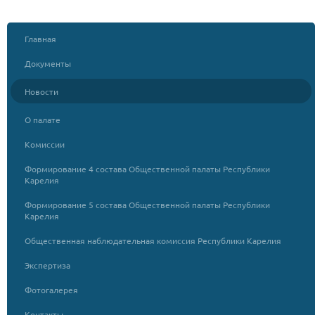
Главная
Документы
Новости
О палате
Комиссии
Формирование 4 состава Общественной палаты Республики
Карелия
Формирование 5 состава Общественной палаты Республики
Карелия
Общественная наблюдательная комиссия Республики Карелия
Экспертиза
Фотогалерея
Контакты