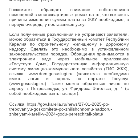
Госкомитет обращает внимание собственников
помещений в многоквартирных домах на то, что выяснять
причины изменения суммы платы за ЖКУ необходимо, в
первую очередь, у поставщиков услуг.
Если полученные разъяснения не устраивают заявителя,
можно обратиться в Государственный комитет Республики
Карелия по строительному, жилищному и дорожному
надзору. Сделать это необходимо в установленном
законодательством порядке. Обращения принимаются в
электронном виде через мобильное приложение
«Госуслуги Дом», Государственную информационную
систему жилищно-коммунального хозяйства (ГИС ЖКХ),
ссылка: www.dom.gosuslugi.ru (заявителю необходимо
иметь логин и пароль на портале Госуслуг
(www.gosuslugi.ru). Также можно обратиться лично по
адресу: г. Петрозаводск, ул. Фридриха Энгельса, д. 4 (с
собой необходимо взять паспорт).
Ссылка: https://gov.karelia.ru/news/27-01-2025-po-
trebovaniyu-goskomiteta-po-zhilishchnomu-nadzoru-
zhitelyam-karelii-v-2024-godu-pereschitali-platu/