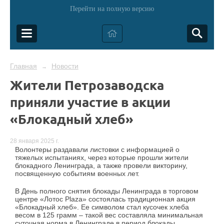
Перейти на полную версию
Главная
Новости
→
Жители Петрозаводска
приняли участие в акции
«Блокадный хлеб»
28 января 2025 г.
Волонтеры раздавали листовки с информацией о
тяжелых испытаниях, через которые прошли жители
блокадного Ленинграда, а также провели викторину,
посвященную событиям военных лет.
В День полного снятия блокады Ленинграда в торговом
центре «Лотос Plaza» состоялась традиционная акция
«Блокадный хлеб»
. Ее символом стал кусочек хлеба
весом в 125 грамм – такой вес составляла минимальная
суточная норма в Ленинграде в период блокады.