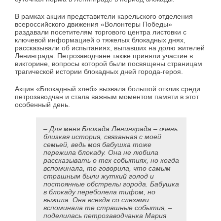
В рамках акции представители карельского отделения
всероссийского движения «Волонтеры Победы»
раздавали посетителям торгового центра листовки с
ключевой информацией о тяжелых блокадных днях,
рассказывали об испытаниях, выпавших на долю жителей
Ленинграда. Петрозаводчане также приняли участие в
викторине, вопросы которой были посвящены страницам
трагической истории блокадных дней города-героя.
Акция «Блокадный хлеб» вызвала большой отклик среди
петрозаводчан и стала важным моментом памяти в этот
особенный день.
– Для меня Блокада Ленинграда – очень
близкая история, связанная с моей
семьей, ведь моя бабушка тоже
пережила блокаду. Она не любила
рассказывать о тех событиях, но когда
вспоминала, то говорила, что самым
страшным были жуткий голод и
постоянные обстрелы города. Бабушка
в блокаду переболела тифом, но
выжила. Она всегда со слезами
вспоминала те страшные события, –
поделилась петрозаводчанка Мария