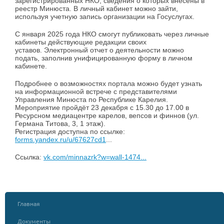
зарегистрированных НКО, сведения о которых внесены в
реестр Минюста. В личный кабинет можно зайти,
используя учетную запись организации на Госуслугах.
С января 2025 года НКО смогут публиковать через личные
кабинеты действующие редакции своих
уставов. Электронный отчет о деятельности можно
подать, заполнив унифицированную форму в личном
кабинете.
Подробнее о возможностях портала можно будет узнать
на информационной встрече с представителями
Управления Минюста по Республике Карелия.
Мероприятие пройдёт 23 декабря с 15.30 до 17.00 в
Ресурсном медиацентре карелов, вепсов и финнов (ул.
Германа Титова, 3, 1 этаж).
Регистрация доступна по ссылке:
forms.yandex.ru/u/67627cd1
...
Ссылка:
vk.com/minnazrk?w=wall-1474...
Главная
Документы