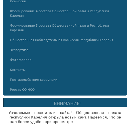
Комиссии
Формирование 4 состава Общественной палаты Республики
Карелия
Формирование 5 состава Общественной палаты Республики
Карелия
Общественная наблюдательная комиссия Республики Карелия
Экспертиза
Фотогалерея
Контакты
Противодействие коррупции
Реестр СО НКО
ВНИМАНИЕ!
Уважаемые посетители сайта! Общественная палата
Республики Карелия открыла новый сайт. Надеемся, что он
стал более удобен при просмотре.