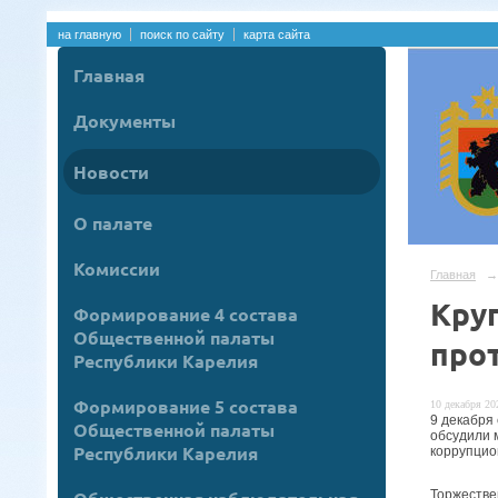
на главную
поиск по сайту
карта сайта
Главная
Документы
Новости
О палате
Комиссии
Главная
→
Кру
Формирование 4 состава
Общественной палаты
про
Республики Карелия
Формирование 5 состава
10 декабря 202
9 декабря
Общественной палаты
обсудили 
Республики Карелия
коррупцио
Торжестве