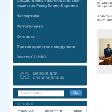
Общественная наблюдательная
конкурса 
комиссия Республики Карелия
свои рабо
Экспертиза
В работе 
коррупцио
Фотогалерея
Контакты
Противодействие коррупции
Реестр СО НКО
Версия для
слабовидящих
Внимание!
Уважаемые посетители сайта!