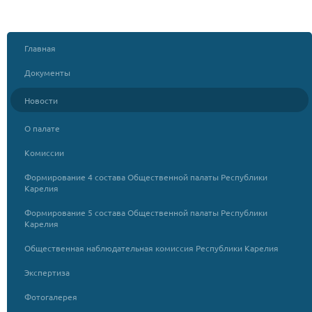
Главная
Документы
Новости
О палате
Комиссии
Формирование 4 состава Общественной палаты Республики
Карелия
Формирование 5 состава Общественной палаты Республики
Карелия
Общественная наблюдательная комиссия Республики Карелия
Экспертиза
Фотогалерея