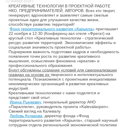
22 ноября 2024 г.
КРЕАТИВНЫЕ ТЕХНОЛОГИИ В ПРОЕКТНОЙ РАБОТЕ
НКО, ПРЕДПРИНИМАТЕЛЕЙ, АВТОРОВ. Всех кто творит,
генерирует, вдохновляет и заземляет самые смелые
проектные идеи для улучшения качества жизни,
способствуя развитию территорий!
Фонд территориального развития «Карьяла»
приглашает
22 ноября в 12:30 (Конференц-зал отеля «Фрегат) на
круглый стол «Креативные технологии - стратегический
ресурс развития территорий. Экономические эффекты и
социальная значимость проектной работы».
Подчеркнем важность подготовки кадров и необходимость
появления точек роста по развитию креативного
мышления, осмысления феномена «креатив» и
профессионального образования.
Будут обсуждены создание условий для самореализации
граждан на основе их
творческого и интеллектуального
потенциала. Познакомимся с проектными инициативами
некоммерческих организаций в развитии креативных
индустрий.
Креативными технологиями с нами поделятся и
представят свой опыт:
Ирина Рынкевич
, генеральный директор АНО
«Параллели», руководитель проекта «Kalevalaopen».
Свежий взгляд на Калевалу.
Любовь Кулакова
, директор фонда «Фонд
территориального развития «Карьяла», старший научный
сотрудник отдела региональной экономической политики