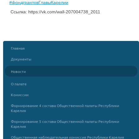
#фондгрантовГлавыКарелии
Ссылка: https://vk.com/wall-207004738_2011
Главная
Документы
Новости
О палате
Комиссии
Формирование 4 состава Общественной палаты Республики
Карелия
Формирование 5 состава Общественной палаты Республики
Карелия
Общественная наблюдательная комиссия Республики Карелия