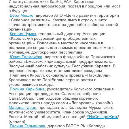
Института экономики КарНЦ РАН. Карельская
индустриальная лаборатория: портал в прошлое или мост
в будущее.
Вера Мешко
, директор АНО «Центр развития территорий
«Северное развитие». Каждое лыко в строку вшито:
значение креативного сектора для работы общественной
организации.
Ксения Чумак
, генеральный директор Ассоциации
«Карельский ресурсный центр общественных
организаций». Вовлечение местного населения в
реализацию социально значимых проектов: знакомство,
мотивация, долгосрочная перспектива.
Юлия Толмачёва
, директор фонда «Фонд Пряжинского
района «Вместе», индивидуальный предприниматель,
Заслуженный работник культуры Республики Карелия. В
деревне юмора живем, историю жизни созидаем.
Няппинен Кирилл, основатель проекта «ПаркВилль».
Креативное поле ПаркВилль: первые ростки и
укоренившиеся всходы.
Полина Харыбина
, руководитель Кольского отделения
Ассоциации, председатель Саамского собрания
СамьСоббар, член родовой общины коренного
малочисленного народа саами «Лопарская». (онлайн)
Марина Таран
, преподаватель Колледжа Мурманского
Арктического университета, член союза художников
России. Мечтай, объединяй и воплощай
#НаСевереЖить
!
(онлайн)
Галина Германова
, директор ГАПОУ РК «Колледж