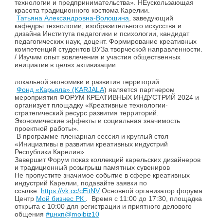
технологии и предпринимательства». НЕускользающая
красота традиционного костюма Карелии.
Татьяна Александровна-Волошина
, заведующий
кафедры технологии, изобразительного искусства и
дизайна Института педагогики и психологии, кандидат
педагогических наук, доцент. Формирование креативных
компетенций студентов ВУЗа творческой направленности.
/ Изучим опыт вовлечения и участия общественных
инициатив в целях активизации
локальной экономики и развития территорий
Фонд «Карьяла» (KARJALA
) является партнером
мероприятия ФОРУМ КРЕАТИВНЫХ ИНДУСТРИЙ 2024 и
организует площадку «Креативные технологии-
стратегический ресурс развития территорий.
Экономические эффекты и социальная значимость
проектной работы».
В программе пленарная сессия и круглый стол
«Инициативы в развитии креативных индустрий
Республики Карелия»
Завершит Форум показ коллекций карельских дизайнеров
и традиционный розыгрыш памятных сувениров
Не пропустите значимое событие в сфере креативных
индустрий Карелии, подавайте заявки по
ссылке:
https://vk.cc/cEitNV
Основной организатор форума
Центр
Мой бизнес РК
. Время с 11:00 до 17:30, площадка
открыта с 10:00 для регистрации и приятного делового
общения
#цнхп@moibiz10