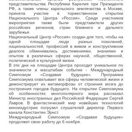
представительства Республики Карелия при Президенте
РФ, а также члены карельского землячества в Москве,
приняла участие в торжественном открытии
Национального Центра «Россия». Среди участников
мероприятия также были представители других
российских регионов, стран ближнего и дальнего
зарубежья.
Национальный Центр «Россия» создан для того, чтобы на
одной площадке люди разных поколений,
национальностей, профессий в живом и конструктивном
диалоге обменивались достижениями, знаниями и
опытом в различных сферах научной, общественной,
политической и культурной жизни.
В эти дни на площадке Центра проходит уникальное по
значимости и масштабам событие - Международный
Симпозиум «Создавая будущее». Программа
Симпозиума охватывает все сферы человеческой жизни и
демонстрирует их метаморфозы от строения мозга до
построения городов будущего. На открытии Симпозиума
об особенностях многополярного мира рассказал
Министр иностранных дел Российской Федерации Сергей
Лавров. В фантастический мир новейших технологий
киноиндустрии погрузил слушателей директор Первого
канала Константин Эрнст.
Международный Симпозиум «Создавая будущее»
продолжит свою работу до 6 ноября.