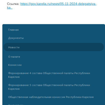
Ссылка:
https://gov.karelia.ru/news/05-11-2024-delegatsiya-
ka..
Главная
Документы
Новости
О палате
Комиссии
Формирование 4 состава Общественной палаты Республики
Карелия
Формирование 5 состава Общественной палаты Республики
Карелия
Общественная наблюдательная комиссия Республики Карелия
Экспертиза