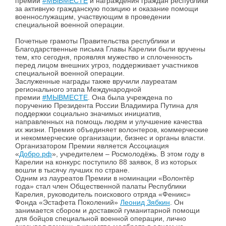
премии
#МЫВМЕСТЕ
и награждения граждан республики
за активную гражданскую позицию и оказание помощи
военнослужащим, участвующим в проведении
специальной военной операции.
Почетные грамоты Правительства республики и
Благодарственные письма Главы Карелии были вручены
тем, кто сегодня, проявляя мужество и сплоченность
перед лицом внешних угроз, поддерживает участников
специальной военной операции.
Заслуженные награды также вручили лауреатам
регионального этапа Международной
премии
#МЫВМЕСТЕ
. Она была учреждена по
поручению Президента России Владимира Путина для
поддержки социально значимых инициатив,
направленных на помощь людям и улучшение качества
их жизни. Премия объединяет волонтеров, коммерческие
и некоммерческие организации, бизнес и органы власти.
Организатором Премии является Ассоциация
«
Добро.рф
», учредителем – Росмолодёжь. В этом году в
Карелии на конкурс поступило 88 заявок, 8 из которых
вошли в тысячу лучших по стране.
Одним из лауреатов Премии в номинации «Волонтёр
года» стал член Общественной палаты Республики
Карелия, руководитель поискового отряда «Феникс»
Фонда «Эстафета Поколений»
Леонид Зябкин
. Он
занимается сбором и доставкой гуманитарной помощи
для бойцов специальной военной операции, лично