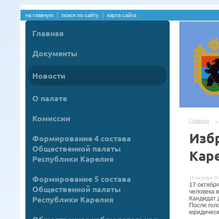
на главную
поиск по сайту
карта сайта
Главная
Документы
Новости
О палате
Комиссии
Главная
→
Изб
Формирование 4 состава
Общественной палаты
Кар
Республики Карелия
Формирование 5 состава
18 октября 20
17 октябр
Общественной палаты
человека 
Республики Карелия
Кандидат 
После гол
юридическ