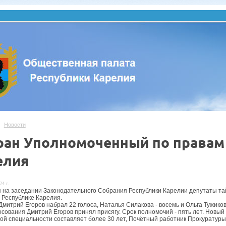
Новости
ран Уполномоченный по правам 
елия
24 г.
я на заседании Законодательного Собрания Республики Карелии депутаты т
в Республике Карелия.
Дмитрий Егоров набрал 22 голоса, Наталья Силакова - восемь и Ольга Тужико
осования Дмитрий Егоров принял присягу. Срок полномочий - пять лет. Новый
ой специальности составляет более 30 лет, Почётный работник Прокуратуры