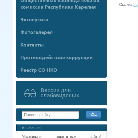
Общественная наблюдательная
Ссылка:
ht
комиссия Республики Карелия
Экспертиза
Фотогалерея
Контакты
Противодействие коррупции
Реестр СО НКО
Версия для
слабовидящих
Внимание!
Уважаемые посетители сайта!