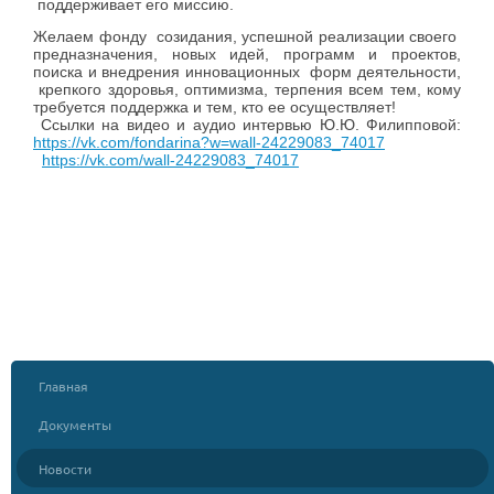
поддерживает его миссию.
Желаем фонду созидания, успешной реализации своего
предназначения, новых идей, программ и проектов,
поиска и внедрения инновационных форм деятельности,
крепкого здоровья, оптимизма, терпения всем тем, кому
требуется поддержка и тем, кто ее осуществляет!
Ссылки на видео и аудио интервью Ю.Ю. Филипповой:
https://vk.com/fondarina?w=wall-24229083_74017
https://vk.com/wall-24229083_74017
Главная
Документы
Новости