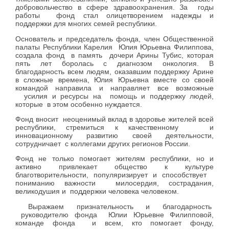
добровольчество в сфере здравоохранения. За годы
работы фонд стал олицетворением надежды и
поддержки для многих семей республики.
Основатель и председатель фонда, член Общественной
палаты Республики Карелия Юлия Юрьевна Филиппова,
создала фонд в память дочери Арины Тубис, которая
пять лет боролась с диагнозом онкология. В
благодарность всем людям, оказавшим поддержку Арине
в сложные времена, Юлия Юрьевна вместе со своей
командой направила и направляет все возможные
усилия и ресурсы на помощь и поддержку людей,
которые в этом особенно нуждается.
Фонд вносит неоценимый вклад в здоровье жителей всей
республики, стремиться к качественному и
инновационному развитию своей деятельности,
сотрудничает с коллегами других регионов России.
Фонд не только помогает жителям республики, но и
активно привлекает общество к культуре
благотворительности, популяризирует и способствует
пониманию важности милосердия, сострадания,
великодушия и поддержки человека человеком.
Выражаем признательность и благодарность
руководителю фонда Юлии Юрьевне Филипповой,
команде фонда и всем, кто помогает фонду,