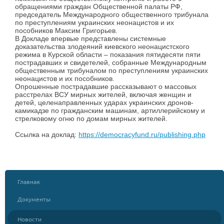
обращениями граждан Общественной палаты РФ,
председатель Международного общественного трибунала
по преступлениям украинских неонацистов и их
пособников Максим Григорьев.
В Докладе впервые представлены системные
доказательства злодеяний киевского неонацистского
режима в Курской области – показания пятидесяти пяти
пострадавших и свидетелей, собранные Международным
общественным трибуналом по преступлениям украинских
неонацистов и их пособников.
Опрошенные пострадавшие рассказывают о массовых
расстрелах ВСУ мирных жителей, включая женщин и
детей, целенаправленных ударах украинских дронов-
камикадзе по гражданским машинам, артиллерийскому и
стрелковому огню по домам мирных жителей.
Ссылка на доклад:
https://democracyfund.ru/publishing.php
Главная
Документы
Новости