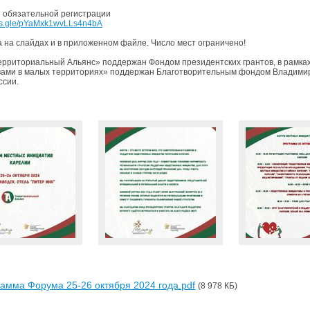
 обязательной регистрации
rms.gle/pYaMxk1wvLLs4n4bA
 на слайдах и в приложенном файле. Число мест ограничено!
ерриториальный Альянс» поддержан Фондом президентских грантов, в рамках
ами в малых территориях» поддержан Благотворительным фондом Владимира
ссии.
амма Форума 25-26 октября 2024 года.pdf
(8 978 КБ)