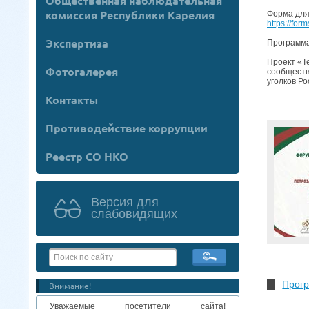
Общественная наблюдательная
комиссия Республики Карелия
Форма для
https://fo
Экспертиза
Программа
Проект «Т
Фотогалерея
сообществ
уголков Ро
Контакты
Противодействие коррупции
Реестр СО НКО
Версия для
слабовидящих
Прогр
Внимание!
Уважаемые посетители сайта!