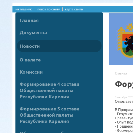
на главную
поиск по сайту
карта сайта
Главная
Документы
Новости
О палате
Комиссии
Главная
→
Фор
Формирование 4 состава
Общественной палаты
Республики Карелия
9 октября 2024
Открывает
Формирование 5 состава
В Програм
Общественной палаты
- Результ
Презентуе
Республики Карелия
- Опыт по
- Поддерж
- Формиро