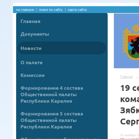
на главную
поиск по сайту
карта сайта
Главная
Документы
Новости
О палате
Комиссии
Главная
→
19 с
Формирование 4 состава
Общественной палаты
ком
Республики Карелия
Зяб
Формирование 5 состава
Сер
Общественной палаты
Республики Карелия
20 сентября 20