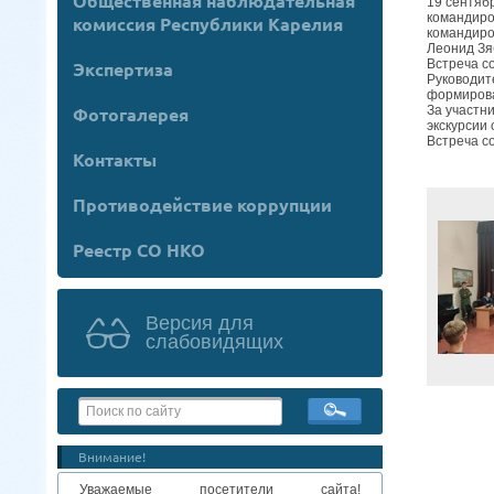
Общественная наблюдательная
19 сентяб
командиро
комиссия Республики Карелия
командиро
Леонид Зя
Встреча со
Экспертиза
Руководит
формирова
За участн
Фотогалерея
экскурсии
Встреча с
Контакты
Противодействие коррупции
Реестр СО НКО
Версия для
слабовидящих
Внимание!
Уважаемые посетители сайта!