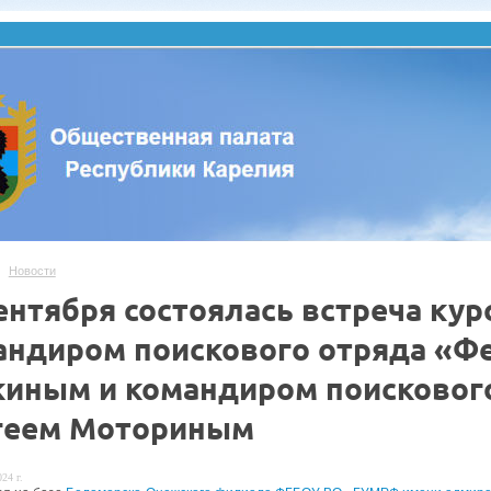
Новости
ентября состоялась встреча курс
андиром поискового отряда «Ф
киным и командиром поисковог
геем Моториным
24 г.