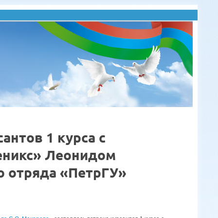
антов 1 курса с
еникс» Леонидом
о отряда «ПетрГУ»