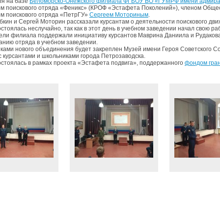
ря на базе
Беломорско-Онежского филиала ФГБОУ ВО «ГУМРФ имени адмира
м поискового отряда «Феникс» (КРОФ «Эстафета Поколений»), членом Обще
м поискового отряда «ПетрГУ»
Сергеем Моториным
.
бкин и Сергей Моторин рассказали курсантам о деятельности поискового дви
стоялась неслучайно, так как в этот день в учебном заведении начал свою ра
ели филиала поддержали инициативу курсантов Маврина Даниила и Рудакова 
нию отряда в учебном заведении.
иками нового объединения будет закреплен Музей имени Героя Советского Со
 с курсантами и школьниками города Петрозаводска.
остоялась в рамках проекта «Эстафета подвига», поддержанного
фондом гран