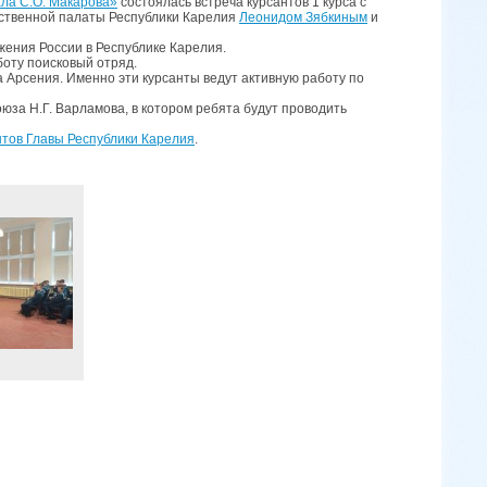
ла С.О. Макарова»
состоялась встреча курсантов 1 курса с
ственной палаты Республики Карелия
Леонидом Зябкиным
и
жения России в Республике Карелия.
боту поисковый отряд.
Арсения. Именно эти курсанты ведут активную работу по
юза Н.Г. Варламова, в котором ребята будут проводить
тов Главы Республики Карелия
.