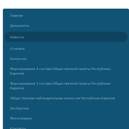
Главная
Документы
Новости
О палате
Комиссии
Формирование 4 состава Общественной палаты Республики
Карелия
Формирование 5 состава Общественной палаты Республики
Карелия
Общественная наблюдательная комиссия Республики Карелия
Экспертиза
Фотогалерея
Контакты