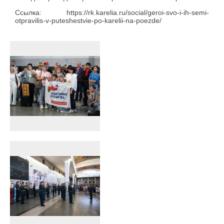
Ссылка: https://rk.karelia.ru/social/geroi-svo-i-ih-semi-
otpravilis-v-puteshestvie-po-karelii-na-poezde/