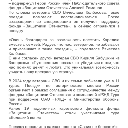
– подчеркнул Герой России член Наблюдательного совета
фонда «Защитники Отечества» Алексей Романов.
По словам ветерана СВО Вячеслава Колбасова, такие
поездки помогают восстанавливаться. После
возвращения со спецоперации он получил поддержку
фонда «Защитники Отечества», а сейчас отправился в
поездку.
«Очень благодарен за возможность посетить Карелию
вместе с семьей. Радует, что нас, ветеранов, не забывают
и приглашают в такие поездки», – поделился Вячеслав
Колбасов.
С ним согласен другой ветеран СВО Кирилл Бабушкин из
Запорожья: «Путешествия позволяют убедиться в том, что
нас помнят, ценят и любят. Это уникальная возможность
увидеть нашу прекрасную страну».
В 2024 году ветераны СВО и их семьи побывали уже в 11
турах. Поездки по историческим местам России
организуют в рамках соглашения о сотрудничестве между
фондом «Защитники Отечества» и компанией «РЖД Тур»
при поддержке ОАО «РЖД» и Министерства обороны
России.
Ранее 19 подопечных карельского филиала фонда
«Защитники Отечества» стали участниками тура
«Волжский вояж».
Поездка проходит в рамках проекта «Своих не бросаем!»