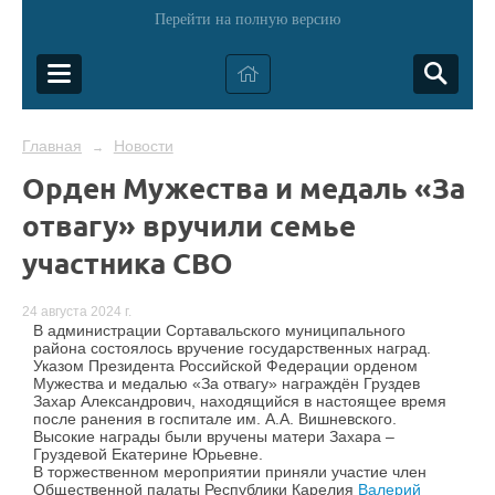
Перейти на полную версию
Главная
Новости
→
Орден Мужества и медаль «За
отвагу» вручили семье
участника СВО
24 августа 2024 г.
В администрации Сортавальского муниципального
района состоялось вручение государственных наград.
Указом Президента Российской Федерации орденом
Мужества и медалью «За отвагу» награждён Груздев
Захар Александрович, находящийся в настоящее время
после ранения в госпитале им. А.А. Вишневского.
Высокие награды были вручены матери Захара –
Груздевой Екатерине Юрьевне.
В торжественном мероприятии приняли участие член
Общественной палаты Республики Карелия
Валерий