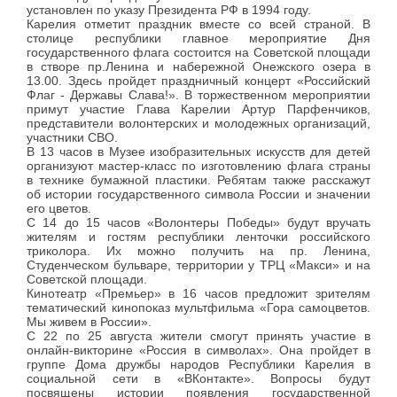
установлен по указу Президента РФ в 1994 году.
Карелия отметит праздник вместе со всей страной. В
столице республики главное мероприятие Дня
государственного флага состоится на Советской площади
в створе пр.Ленина и набережной Онежского озера в
13.00. Здесь пройдет праздничный концерт «Российский
Флаг - Державы Слава!». В торжественном мероприятии
примут участие Глава Карелии Артур Парфенчиков,
представители волонтерских и молодежных организаций,
участники СВО.
В 13 часов в Музее изобразительных искусств для детей
организуют мастер-класс по изготовлению флага страны
в технике бумажной пластики. Ребятам также расскажут
об истории государственного символа России и значении
его цветов.
С 14 до 15 часов «Волонтеры Победы» будут вручать
жителям и гостям республики ленточки российского
триколора. Их можно получить на пр. Ленина,
Студенческом бульваре, территории у ТРЦ «Макси» и на
Советской площади.
Кинотеатр «Премьер» в 16 часов предложит зрителям
тематический кинопоказ мультфильма «Гора самоцветов.
Мы живем в России».
С 22 по 25 августа жители смогут принять участие в
онлайн-викторине «Россия в символах». Она пройдет в
группе Дома дружбы народов Республики Карелия в
социальной сети в «ВКонтакте». Вопросы будут
посвящены истории появления государственной