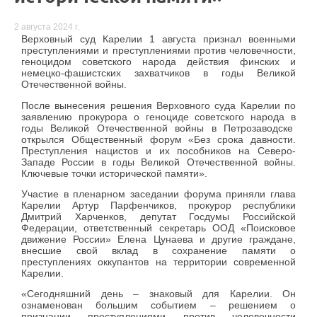
2 августа 2024 г.
Верховный суд Карелии 1 августа признал военными
преступлениями и преступлениями против человечности,
геноцидом советского народа действия финских и
немецко-фашистских захватчиков в годы Великой
Отечественной войны.
После вынесения решения Верховного суда Карелии по
заявлению прокурора о геноциде советского народа в
годы Великой Отечественной войны в Петрозаводске
открылся Общественный форум «Без срока давности.
Преступления нацистов и их пособников на Северо-
Западе России в годы Великой Отечественной войны.
Ключевые точки исторической памяти».
Участие в пленарном заседании форума приняли глава
Карелии Артур Парфенчиков, прокурор республики
Дмитрий Харченков, депутат Госдумы Российской
Федерации, ответственный секретарь ООД «Поисковое
движение России» Елена Цунаева и другие граждане,
внесшие свой вклад в сохранение памяти о
преступлениях оккупантов на территории современной
Карелии.
«Сегодняшний день – знаковый для Карелии. Он
ознаменован большим событием – решением о
признании преступлениями против человечности