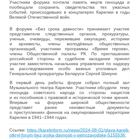
Участники форума почтили память жертв геноцида и
пообещали сохранить свидетельства тех ужасных
событий, происходивших в концлагерях Карелии в годы
Великой Отечественной войн.
В форуме «Без срока давности» принимают участие
представители следственных органов, прокуратуры,
ученые, очевидцы, пережившие оккупацию, историки
и архивисты, члены молодёжных общественных
организаций, участники программы «Время героев»,
члены Общественной палаты РК. По приглашению
российской стороны в судебном заседании принял
участие заместитель начальника управления по надзору
за расследованием особо важных уголовных дел
Генеральной прокуратуры Беларуси Сергей Шикуне.
В первый день работы форум собрал полный зал
Музыкального театра Карелии. Участники обсудили тему
геноцида советского народа со стороны нацистов
и их пособников с правовой и исторической точки зрения.
Впервые на форуме широкой общественности
представят ранее неизвестные документы
о преступлениях финнов на оккупированной территории
Карелии в 1941–1944 годах.
Ссылки:
https://karelinform.ru/news/2024-08-01/glava-karelii-
otkryl-forum-bez-sroka-davnosti-v-petrozavodske-5155536
;