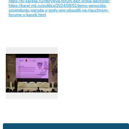
https://tv-karelia.ru/otkrylsya-forum-bez-sroka-davnosti/
;
https://karel.mk.ru/politics/2024/08/01/temu-genocida-
sovetskogo-naroda-v-gody-vov-obsudili-na-nauchnom-
forume-v-karelii.html