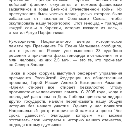
действий финских оккупантов и немецко-фашистских
захватчиков в годы Великой Отечественной войны. Их
преступления были частью плана, целью которого было
избавиться от населения Советского Союза, чтобы
оккупировать нашу территорию. Этот геноцид – трагедия
каждой семьи в Карелии, история каждого из нас», -
отметил Артур Парфенчиков.
Руководитель Национального центра исторической
памяти при Президенте РФ Елена Малышева сообщила,
что в целом по России уже вынесено 23 судебных
решения о признании факта геноцида в отношении пяти
млн. человек, из них 2,5 млн. — это те, кто проживал
на Северо-Западе.
Также в ходе форума выступил референт управления
президента Российской Федерации по общественным
проектам, Герой России Алексей Викторович Романов:
«Время стирает всё, стирает безжалостно. Этому
противостоит человеческая память. С 2005 года, когда в
последний раз к нам на День Победы приезжали лидеры
других государств, начали переписывать нашу общую
историю без нашего участия. Однако у нас появился
Национальный центр исторической памяти и проект “Без
срока давности”, благодаря которым мы можем
отстаивать свои интересы и историю нашего отечества,
подходя к этому вдумчиво».