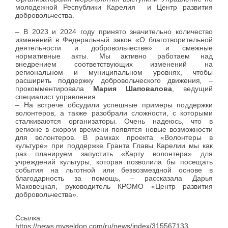
молодежной Республики Карелия
и Центр развития
добровольчества.
–
В 2023 и 2024 году принято значительно количество
изменений в Федеральный закон «О благотворительной
деятельности и добровольчестве» и смежные
нормативные акты. Мы активно работаем над
внедрением соответствующих изменений на
региональном и муниципальном уровнях, чтобы
расширить поддержку добровольческого движения
, –
прокомментировала
Мария Шаповалова
, ведущий
специалист управления.
–
На встрече обсудили успешные примеры поддержки
волонтеров, а также разобрали сложности, с которыми
сталкиваются организаторы. Очень надеюсь, что в
регионе в скором времени появятся новые возможности
для волонтеров. В рамках проекта «Волонтеры в
культуре» при поддержке Гранта Главы
Карелии
мы как
раз планируем запустить «Карту волонтера» для
учреждений культуры, которая позволила бы посещать
события на льготной или безвозмездной основе в
благодарность за помощь
, –
рассказала
Дарья
Маковецкая, руководитель КР
ОМО «Центр развития
добровольчества»
.
Ссылка:
https://news.myseldon.com/ru/news/index/315567133