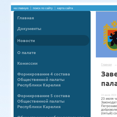
на главную
поиск по сайту
карта сайта
Главная
Документы
Новости
О палате
Комиссии
Главная
→
Зав
Формирование 4 состава
Общественной палаты
пал
Республики Карелия
Формирование 5 состава
24 июля 2024 
23 июля ч
Общественной палаты
Законода
Республики Карелия
Петрозав
добровол
(пятый) с