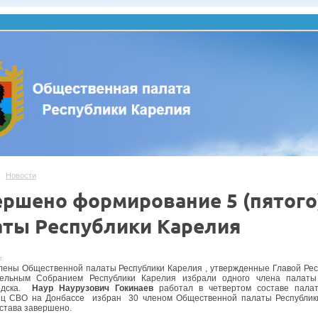
Новости
ершено формирование 5 (пятого
аты Республики Карелия
г.
лены Общественной палаты Республики Карелия , утвержденные Главой Ре
тельным Собранием Республики Карелия избрали одного члена палаты
одска.
Наур Наурузович Гокинаев
работал в четвертом составе палаты
ец СВО на Донбассе избран 30 членом Общественной палаты Республики
остава завершено.