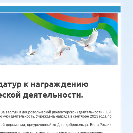
датур к награждению
еской деятельности.
За заслуги в добровольческой (волонтерской) деятельности». Ей
скую) деятельность. Учреждена награда в сентябре 2023 года по
ой церемонии, приуроченной ко Дню добровольца. Его в России
мированию списка кандидатур на выдвижение к награждению.