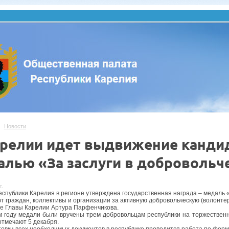
Новости
арелии идет выдвижение канди
алью «За заслуги в добровольч
г.
еспублики Карелия в регионе утверждена государственная награда – медаль «
т граждан, коллективы и организации за активную добровольческую (волонтер
е Главы Карелии Артура Парфенчикова.
 году медали были вручены трем добровольцам республики на торжественн
отмечают 5 декабря.
товки всех необходимых документов в республике проводится работа по фор