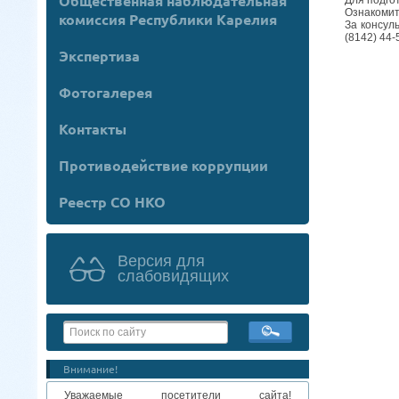
Общественная наблюдательная
Ознакомит
комиссия Республики Карелия
За консул
(8142) 44-
Экспертиза
Фотогалерея
Контакты
Противодействие коррупции
Реестр СО НКО
Версия для
слабовидящих
Внимание!
Уважаемые посетители сайта!