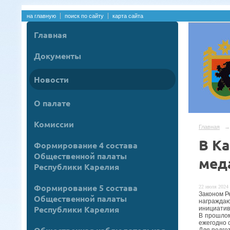
на главную
поиск по сайту
карта сайта
Главная
Документы
Новости
О палате
Комиссии
Главная
→
В К
Формирование 4 состава
Общественной палаты
мед
Республики Карелия
Формирование 5 состава
22 июля 2024 
Законом Р
Общественной палаты
награждаю
Республики Карелия
инициатив
В прошлом
ежегодно 
Для подго