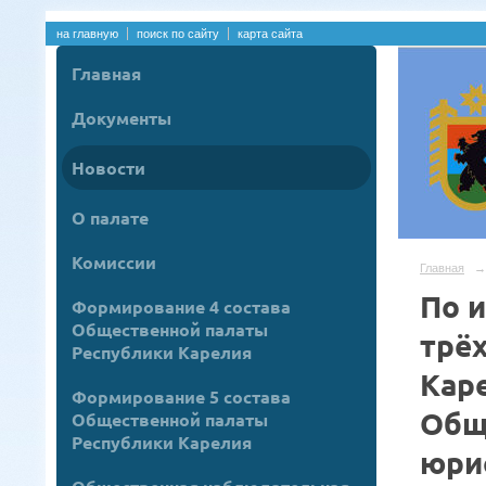
на главную
поиск по сайту
карта сайта
Главная
Документы
Новости
О палате
Комиссии
Главная
→
По 
Формирование 4 состава
Общественной палаты
трё
Республики Карелия
Кар
Формирование 5 состава
Общ
Общественной палаты
Республики Карелия
юри