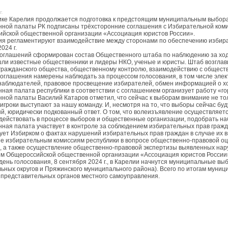
г.
ике Карелия продолжается подготовка к предстоящим муниципальным выборам 
ной палаты РК подписаны трёхсторонние соглашения с Избирательной коми
йской общественной организации «Ассоциация юристов России».
я регламентируют взаимодействие между сторонами по обеспечению избират
024 г.
соглашений сформирован состав Общественного штаба по наблюдению за ход
шли известные общественники и лидеры НКО, ученые и юристы. Штаб возгла
гражданского общества, общественному контролю, взаимодействию с общест
оглашения намерены наблюдать за процессом голосования, в том числе электр
наблюдателей, правовое просвещение избирателей, обмен информацией о ход
ная палата республики в соответствии с соглашением организует работу «г
ной палаты Василий Катаров отметил, что сейчас к выборам внимание не тол
 игроки выступают за нашу команду. И, несмотря на то, что выборы сейчас б
й, юридически подкованный ответ. О том, что волеизъявление осуществляе
действовать в процессе выборов и общественные организации, подобрать н
ная палата участвует в контроле за соблюдением избирательных прав гражда
ет Избирком о фактах нарушений избирательных прав граждан в случае их 
е избирательным комиссиям республики в вопросе общественно-правовой оц
, а также осуществление общественно-правовой экспертизы выявленных на
м Общероссийской общественной организации «Ассоциация юристов России»,
день голосования, 8 сентября 2024 г., в Карелии начнутся муниципальные вы
ьных округов и Пряжинского муниципального района). Всего по итогам муниц
 представительных органов местного самоуправления.