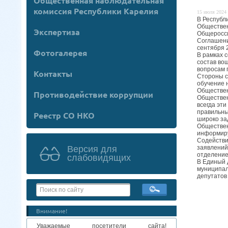
Общественная наблюдательная
комиссия Республики Карелия
15 июля 2024 
В Республ
Обществен
Экспертиза
Общеросси
Соглашени
сентября 2
Фотогалерея
В рамках 
состав во
вопросам 
Контакты
Стороны с
обучение 
Обществен
Противодействие коррупции
Обществен
всегда эти
правильны
Реестр СО НКО
широко за
Обществен
информиру
Содействи
заявлений
Версия для
отделение
слабовидящих
В Единый 
муниципал
депутатов
Внимание!
Уважаемые посетители сайта!