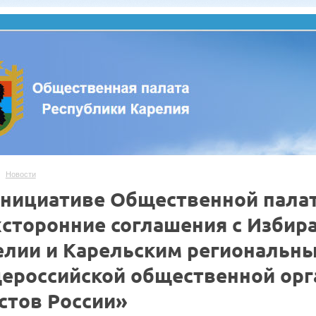
Новости
инициативе Общественной пала
хсторонние соглашения с Избир
елии и Карельским региональн
ероссийской общественной орг
стов России»