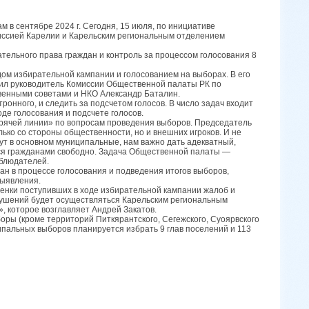
в сентябре 2024 г. Сегодня, 15 июля, по инициативе
ссией Карелии и Карельским региональным отделением
ельного права граждан и контроль за процессом голосования 8
ом избирательной кампании и голосованием на выборах. В его
вил руководитель Комиссии Общественной палаты РК по
венными советами и НКО Александр Баталин.
онного, и следить за подсчетом голосов. В число задач входит
е голосования и подсчете голосов.
орячей линии» по вопросам проведения выборов. Председатель
ько со стороны общественности, но и внешних игроков. И не
удут в основном муниципальные, нам важно дать адекватный,
тся гражданами свободно. Задача Общественной палаты —
аблюдателей.
н в процессе голосования и подведения итогов выборов,
выявления.
енки поступивших в ходе избирательной кампании жалоб и
рушений будет осуществляться Карельским региональным
 которое возглавляет Андрей Закатов.
боры (кроме территорий Питкярантского, Сегежского, Суоярвского
ипальных выборов планируется избрать 9 глав поселений и 113