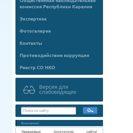
Общественная наблюдательная
комиссия Республики Карелия
Экспертиза
Фотогалерея
Контакты
Противодействие коррупции
Реестр СО НКО
Версия для
слабовидящих
Внимание!
Уважаемые посетители сайта!