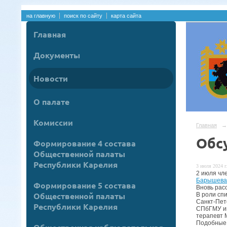
на главную
поиск по сайту
карта сайта
Главная
Документы
Новости
О палате
Комиссии
Главная
→
Обс
Формирование 4 состава
Общественной палаты
Республики Карелия
3 июля 2024 г
2 июля чл
Барышева
Формирование 5 состава
Вновь рас
Общественной палаты
В роли сп
Санкт-Пете
Республики Карелия
СПбГМУ им.
терапевт 
Подобные 