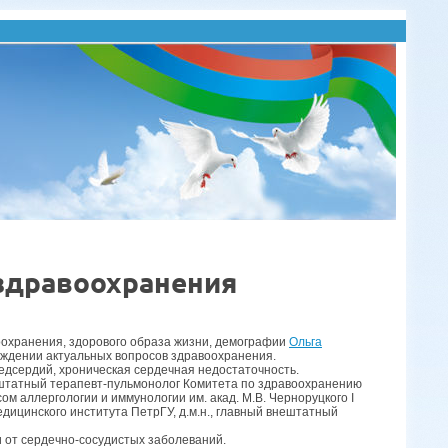
здравоохранения
охранения, здорового образа жизни, демографии
Ольга
суждении актуальных вопросов здравоохранения.
едсердий, хроническая сердечная недостаточность.
ештатный терапевт-пульмонолог Комитета по здравоохранению
ом аллергологии и иммунологии им. акад. М.В. Черноруцкого I
едицинского института ПетрГУ, д.м.н., главный внештатный
 от сердечно-сосудистых заболеваний.