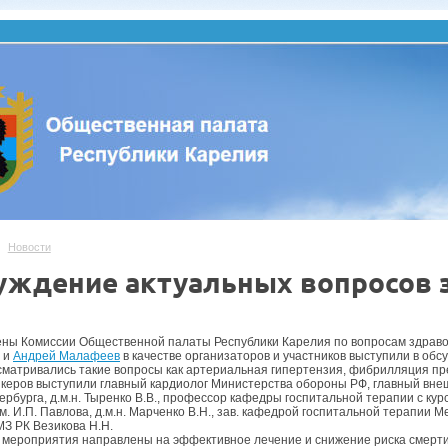
Новости
уждение актуальных вопросов 
.
ены Комиссии Общественной палаты Республики Карелия по вопросам здраво
и
Андрей Малафеев
в качестве организаторов и участников выступили в об
сматривались такие вопросы как артериальная гипертензия, фибрилляция пр
икеров выступили главный кардиолог Министерства обороны РФ, главный вн
рбурга, д.м.н. Тыренко В.В., профессор кафедры госпитальной терапии с курс
 И.П. Павлова, д.м.н. Марченко В.Н., зав. кафедрой госпитальной терапии М
МЗ РК Везикова Н.Н.
мероприятия направлены на эффективное лечение и снижение риска смерти