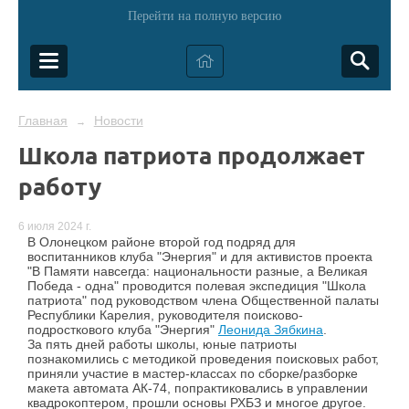
Перейти на полную версию
Главная
Новости
→
Школа патриота продолжает
работу
6 июля 2024 г.
В Олонецком районе второй год подряд для
воспитанников клуба "Энергия" и для активистов проекта
"В Памяти навсегда: национальности разные, а Великая
Победа - одна" проводится полевая экспедиция "Школа
патриота" под руководством члена Общественной палаты
Республики Карелия, руководителя поисково-
подросткового клуба "Энергия"
Леонида Зябкина
.
За пять дней работы школы, юные патриоты
познакомились с методикой проведения поисковых работ,
приняли участие в мастер-классах по сборке/разборке
макета автомата АК-74, попрактиковались в управлении
квадрокоптером, прошли основы РХБЗ и многое другое.