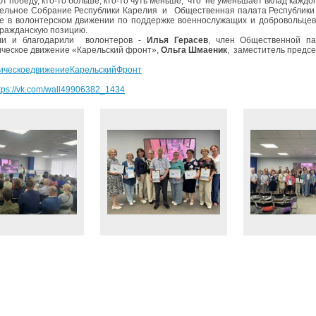
т победу, кто-то больше, кто-то чуть меньше, что не уменьшает вклад каждо
ельное Собрание Республики Карелия и Общественная палата Республик
е в волонтерском движении по поддержке военнослужащих и добровольцев
гражданскую позицию.
ли и благодарили волонтеров -
Илья Герасев
, член Общественной п
ческое движение «Карельский фронт»,
Ольга Шмаеник
, заместитель предс
ическоедвижениеКарельскийФронт
tps://vk.com/wall49906382_1434