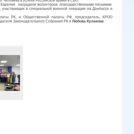
го человека в успехи Российской армии в СВО.
и Карелия наградили волонтеров благодарственными письмами
, участвующих в специальной военной операции на Донбассе и
алаты РК, и Общественной палаты РФ, председатель, КРОО
едателя Законодательного Собрания РК и
Любовь Кулакова
.