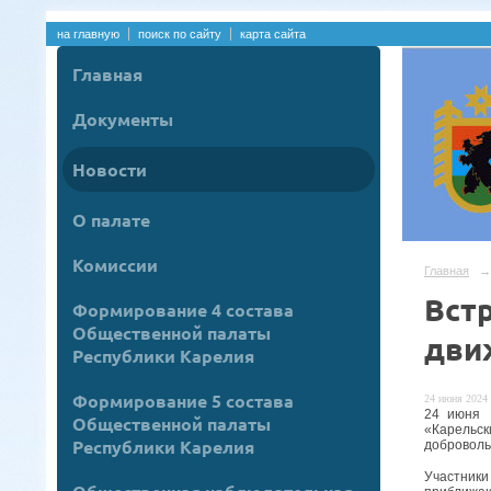
на главную
поиск по сайту
карта сайта
Главная
Документы
Новости
О палате
Комиссии
Главная
→
Вст
Формирование 4 состава
Общественной палаты
дви
Республики Карелия
Формирование 5 состава
24 июня 2024 
24 июня 
Общественной палаты
«Карельск
Республики Карелия
доброволь
Участники