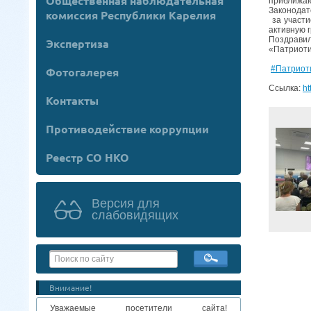
Общественная наблюдательная
приближаю
Законодат
комиссия Республики Карелия
за участи
активную 
Поздрави
Экспертиза
«Патриоти
#Патриот
Фотогалерея
Ссылка:
ht
Контакты
Противодействие коррупции
Реестр СО НКО
Версия для
слабовидящих
Внимание!
Уважаемые посетители сайта!