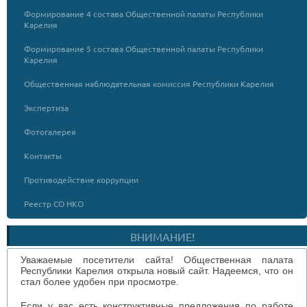
Формирование 4 состава Общественной палаты Республики
Карелия
Формирование 5 состава Общественной палаты Республики
Карелия
Общественная наблюдательная комиссия Республики Карелия
Экспертиза
Фотогалерея
Контакты
Противодействие коррупции
Реестр СО НКО
ВНИМАНИЕ!
Уважаемые посетители сайта! Общественная палата
Республики Карелия открыла новый сайт. Надеемся, что он
стал более удобен при просмотре.
Если у вас есть конструктивные предложения по работе