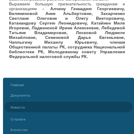
Выражаем большую признательность гражданам и
организациям –
Алчину Геннадию Георгиевичу,
Беляниновой Анне Альбертовне, Захарченко
Светлане Олеговне и Олегу Викторовичу,
Катанандову Сергею Леонидовичу, Катайнен Миле
Игоревне, Ладвинской Ирине Алексеевне, Лебедевой
Татьяне Владимировне, Лесковой Людмиле
Михайловне, Семеновой Дарье Евгеньевне,
Чаплыгину Михаилу Юрьевичу, членам
Общественной палаты РК, сотрудника Национальной
библиотеки РК, Молодежному совету Управления
Федеральной налоговой службы РК.
Главная
Документы
Новости
О палате
Комиссии