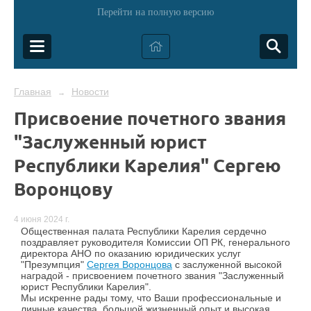
Перейти на полную версию
Главная
Новости
→
Присвоение почетного звания
"Заслуженный юрист
Республики Карелия" Сергею
Воронцову
4 июня 2024 г.
Общественная палата Республики Карелия сердечно
поздравляет руководителя Комиссии ОП РК, генерального
директора АНО по оказанию юридических услуг
"Презумпция"
Сергея Воронцова
с заслуженной высокой
наградой - присвоением почетного звания "Заслуженный
юрист Республики Карелия".
Мы искренне рады тому, что Ваши профессиональные и
личные качества, большой жизненный опыт и высокая