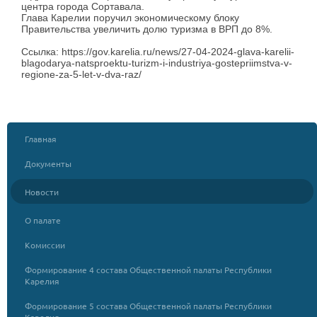
центра города Сортавала.
Глава Карелии поручил экономическому блоку
Правительства увеличить долю туризма в ВРП до 8%.
Ссылка: https://gov.karelia.ru/news/27-04-2024-glava-karelii-
blagodarya-natsproektu-turizm-i-industriya-gostepriimstva-v-
regione-za-5-let-v-dva-raz/
Главная
Документы
Новости
О палате
Комиссии
Формирование 4 состава Общественной палаты Республики
Карелия
Формирование 5 состава Общественной палаты Республики
Карелия