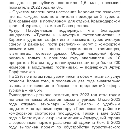
поездок в республику составило 1,6 млн, превысив
показатель 2022 года на 8%.
– С учетом численности населения Карелии это означает,
что на каждого местного жителя приходится 3 туриста.
Для сравнения: в популярном для отдыха Краснодарском
крае – 4 туриста, – заметил Глава региона.
Артур Парфенчиков подчеркнул, что благодаря
нацпроекту «Туризм и индустрия гостеприимства» в
Карелии удается эффективно развивать туристическую
сферу. В районах гости республики могут с комфортом
разместиться в новых современных гостиницах,
глэмпингах, гостевых домах. Общий номерной фонд
региона только в прошлом году увеличился на 10
процентов. В этом году планируем ввести еще более 200
номеров в модульных гостиницах, – подчеркнул Артур
Парфенчиков.
На 12% по итогам года увеличился и объем платных услуг
отрасли. Кроме того, в последние два года значительно
выросли отчисления в бюджет от предприятий сферы
туризма – на 65%.
Руководитель региона отметил, что 2023 год стал годом
появления новых объектов показа в туризме. В мае 2023
года открыли этно-парк «Гора Сампо» с удобным
подъемом на одноименную гору в Прионежском районе и
комфортной смотровой площадкой. Также в мае 2023
года в Костомукше открыли кемпинг «Изумрудный город»
с веревочным парком развлечений «Долина Ло». В 2023
году выполнен проект по обустройству туристического