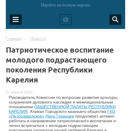
Перейти на полную версию
Главная
Новости
→
Патриотическое воспитание
молодого подрастающего
поколения Республики
Карелия
27 апреля 2024 г.
Руководитель Комиссии по вопросам развития культуры,
сохранения духовного наследия и межнациональным
отношениям
ОБЩЕСТВЕННОЙ ПАЛАТЫ РЕСПУБЛИКИ
КАРЕЛИЯ
, Атаман Городского казачьего общества
ГКО
«Петрозаводское»
Наур Гокинаев
продолжает активно
работать в направлении патриотического воспитания и
лично встречаться с молодым подрастающим
поколением патриотов нашей любимой Карелии и