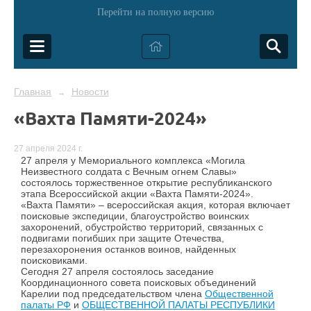
Перейти на полную версию
Главная
Новости
→
«Вахта Памяти-2024»
27 апреля 2024 г.
27 апреля у Мемориального комплекса «Могила
Неизвестного солдата с Вечным огнем Славы»
состоялось торжественное открытие республиканского
этапа Всероссийской акции «Вахта Памяти-2024».
«Вахта Памяти» – всероссийская акция, которая включает
поисковые экспедиции, благоустройство воинских
захоронений, обустройство территорий, связанных с
подвигами погибших при защите Отечества,
перезахоронения останков воинов, найденных
поисковиками.
Сегодня 27 апреля состоялось заседание
Координационного совета поисковых объединений
Карелии под председательством члена
Общественной
палаты РФ
и
ОБЩЕСТВЕННОЙ ПАЛАТЫ РЕСПУБЛИКИ