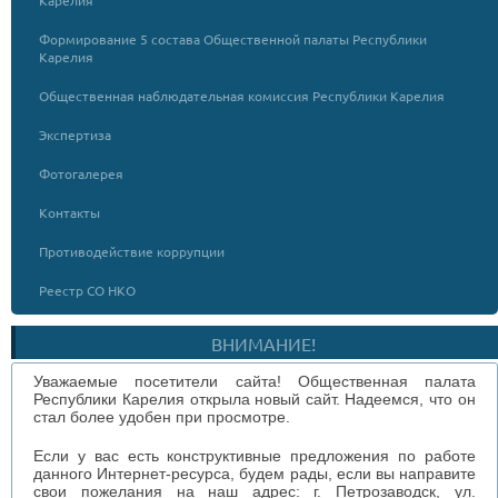
Карелия
Формирование 5 состава Общественной палаты Республики
Карелия
Общественная наблюдательная комиссия Республики Карелия
Экспертиза
Фотогалерея
Контакты
Противодействие коррупции
Реестр СО НКО
ВНИМАНИЕ!
Уважаемые посетители сайта! Общественная палата
Республики Карелия открыла новый сайт. Надеемся, что он
стал более удобен при просмотре.
Если у вас есть конструктивные предложения по работе
данного Интернет-ресурса, будем рады, если вы направите
свои пожелания на наш адрес: г. Петрозаводск, ул.