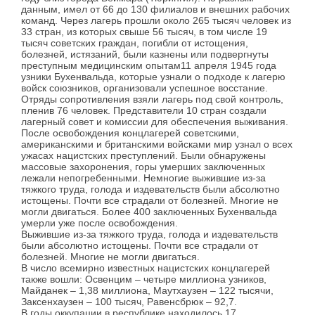
данным, имел от 66 до 130 филиалов и внешних рабочих
команд. Через лагерь прошли около 265 тысяч человек из
33 стран, из которых свыше 56 тысяч, в том числе 19
тысяч советских граждан, погибли от истощения,
болезней, истязаний, были казнены или подвергнуты
преступным медицинским опытам11 апреля 1945 года
узники Бухенвальда, которые узнали о подходе к лагерю
войск союзников, организовали успешное восстание.
Отряды сопротивления взяли лагерь под свой контроль,
пленив 76 человек. Представители 10 стран создали
лагерный совет и комиссии для обеспечения выживания.
После освобождения концлагерей советскими,
американскими и британскими войсками мир узнал о всех
ужасах нацистских преступлений. Были обнаружены
массовые захоронения, горы умерших заключенных
лежали непогребенными. Немногие выжившие из-за
тяжкого труда, голода и издевательств были абсолютно
истощены. Почти все страдали от болезней. Многие не
могли двигаться. Более 400 заключенных Бухенвальда
умерли уже после освобождения.
Выжившие из-за тяжкого труда, голода и издевательств
были абсолютно истощены. Почти все страдали от
болезней. Многие не могли двигаться.
В число всемирно известных нацистских концлагерей
также вошли: Освенцим – четыре миллиона узников,
Майданек – 1,38 миллиона, Маутхаузен – 122 тысячи,
Заксенхаузен – 100 тысяч, Равенсбрюк – 92,7.
В годы оккупации в республике находилось 17