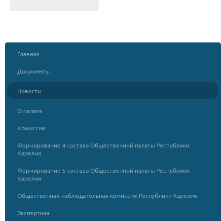
Главная
Документы
Новости
О палате
Комиссии
Формирование 4 состава Общественной палаты Республики
Карелия
Формирование 5 состава Общественной палаты Республики
Карелия
Общественная наблюдательная комиссия Республики Карелия
Экспертиза