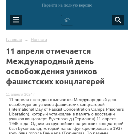
Перейти на полную версию
Главная
Новости
→
11 апреля отмечается
Международный день
освобождения узников
фашистских концлагерей
11 апреля 2024 г.
11 апреля ежегодно отмечается Международный день
освобождения узников фашистских концлагерей
(International Day of Fascist Concentration Camps Prisoners
Liberation), который установлен в память о восстании
узников концлагеря Бухенвальд (Германия) 11 апреля
1945 года. Одним из крупнейших нацистских концлагерей
был Бухенвальд, который начал функционировать в 1937
году близ города Веймара (Тюрингия). По разным