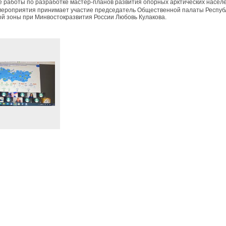
е работы по разработке мастер-планов развития опорных арктических населе
мероприятия принимает участие председатель Общественной палаты Респуб
ой зоны при Минвостокразвития России Любовь Кулакова.