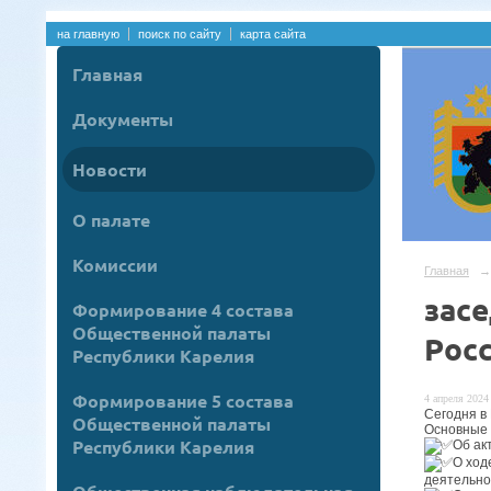
на главную
поиск по сайту
карта сайта
Главная
Документы
Новости
О палате
Комиссии
Главная
→
зас
Формирование 4 состава
Общественной палаты
Рос
Республики Карелия
Формирование 5 состава
4 апреля 2024 
Сегодня в
Общественной палаты
Основные 
Республики Карелия
Об ак
О ход
деятельно