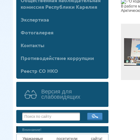
Общественная наблюдательная
О ход
комиссия Республики Карелия
В работе 
Арктическ
Экспертиза
Фотогалерея
Контакты
Противодействие коррупции
Реестр СО НКО
Версия для
слабовидящих
Внимание!
Уважаемые посетители сайта!