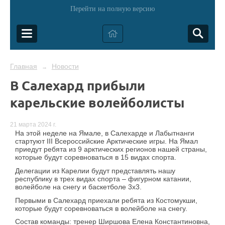
Перейти на полную версию
Главная
Новости
→
В Салехард прибыли
карельские волейболисты
21 марта 2024 г.
На этой неделе на Ямале, в Салехарде и Лабытнанги
стартуют III Всероссийские Арктические игры. На Ямал
приедут ребята из 9 арктических регионов нашей страны,
которые будут соревноваться в 15 видах спорта.
Делегации из Карелии будут представлять нашу
республику в трех видах спорта – фигурном катании,
волейболе на снегу и баскетболе 3х3.
Первыми в Салехард приехали ребята из Костомукши,
которые будут соревноваться в волейболе на снегу.
Состав команды: тренер Ширшова Елена Константиновна,