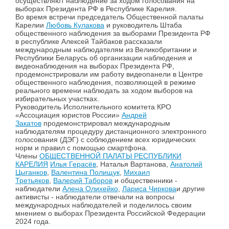
осуществляют наблюдение за ходом голосования на
выборах Президента РФ в Республике Карелия.
Во время встречи председатель Общественной палаты
Карелии
Любовь Кулакова
и руководитель Штаба
общественного наблюдения за выборами Президента РФ
в республике Алексей Тайбаков рассказали
международным наблюдателям из Великобритании и
Республики Беларусь об организации наблюдения и
видеонаблюдения на выборах Президента РФ,
продемонстрировали им работу видеопанели в Центре
общественного наблюдения, позволяющей в режиме
реального времени наблюдать за ходом выборов на
избирательных участках.
Руководитель Исполнительного комитета КРО
«Ассоциация юристов России»
Андрей
Закатов
продемонстрировал международным
наблюдателям процедуру дистанционного электронного
голосования (ДЭГ) с соблюдением всех юридических
норм и правил с помощью смартфона.
Члены
ОБЩЕСТВЕННОЙ ПАЛАТЫ РЕСПУБЛИКИ
КАРЕЛИЯ
Илья Герасёв
, Наталья Вартанова,
Анатолий
Цыганков
,
Валентина Полищук
,
Михаил
Третьяков
,
Валерий Таборов
и общественники -
наблюдатели
Алена Олихейко
,
Лариса Чиркова
и другие
активисты - наблюдатели отвечали на вопросы
международных наблюдателей и поделилось своим
мнением о выборах Президента Российской Федерации
2024 года.