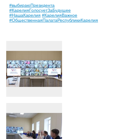
#выбираюПрезидента
#КарелияГолосуетЗаБудущее
#НашаКарелия
#КарелияВажное
#ОбщественнаяПалатаРеспубликиКарелия