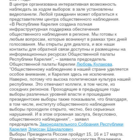
В центре организована интерактивная возможность
наблюдать за ходом выборов: в зале установлены
видеопанели. Любой гражданин может обратиться к
представителям центра общественного наблюдения.
«В Республике Карелия создана полная
инфраструктурная поддержка обеспечения
общественного наблюдения в регионе. Мы готовы к
любым вопросам, которые возникнут в рамках трех дней
голосования. Мы открыты для диалога, и все наши
контакты для обратной связи доступны и размещены на
информационных ресурсах Общественной палаты
Республики Карелия", – заявила председатель
Общественной палаты Карелии
Любовь Кулакова
.
"Общественному наблюдению в нашей стране уделяется
особое внимание, и Карелия здесь не исключение.
Наверно, потому что высока политическая культура нашей
республики. Это отмечают коллеги, в том числе, из
соседних регионов. Проходящие в предыдущие годы
выборы различных уровней власти и прошедшие
президентские выборы также показывали, что благодаря,
в том числе, институту общественного наблюдения
выборы проходили открыто, честно, без серьезных
нарушений. И в этом огромная заслуга, безусловно,
общественного наблюдения", - заявил
председатель
Законодательного Собрания Республики
Карелия
Элиссан Шандалович
.
Выборы Президента России пройдут 15, 16 и 17 марта.
Помимо действующего главы государства Владимира