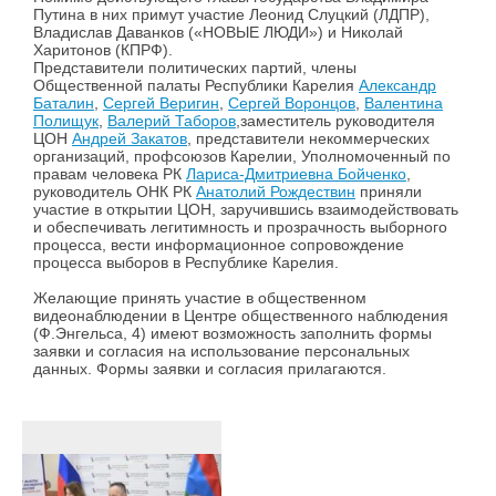
Путина в них примут участие Леонид Слуцкий (ЛДПР),
Владислав Даванков («НОВЫЕ ЛЮДИ») и Николай
Харитонов (КПРФ).
Представители политических партий, члены
Общественной палаты Республики Карелия
Александр
Баталин
,
Сергей Веригин
,
Сергей Воронцов
,
Валентина
Полищук
,
Валерий Таборов
,заместитель руководителя
ЦОН
Андрей Закатов
, представители некоммерческих
организаций, профсоюзов Карелии, Уполномоченный по
правам человека РК
Лариса-Дмитриевна Бойченко
,
руководитель ОНК РК
Анатолий Рождествин
приняли
участие в открытии ЦОН, заручившись взаимодействовать
и обеспечивать легитимность и прозрачность выборного
процесса, вести информационное сопровождение
процесса выборов в Республике Карелия.
Желающие принять участие в общественном
видеонаблюдении в Центре общественного наблюдения
(Ф.Энгельса, 4) имеют возможность заполнить формы
заявки и согласия на использование персональных
данных. Формы заявки и согласия прилагаются.