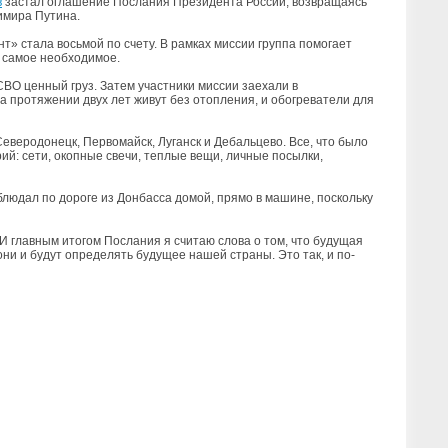
в
застал оглашение Послания Президента России, возвращаясь
имира Путина.
» стала восьмой по счету. В рамках миссии группа помогает
 самое необходимое.
 СВО ценный груз. Затем участники миссии заехали в
а протяжении двух лет живут без отопления, и обогреватели для
еверодонецк, Первомайск, Луганск и Дебальцево. Все, что было
й: сети, окопные свечи, теплые вещи, личные посылки,
блюдал по дороге из Донбасса домой, прямо в машине, поскольку
 И главным итогом Послания я считаю слова о том, что будущая
, они и будут определять будущее нашей страны. Это так, и по-