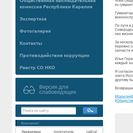
Общественная наблюдательная
Член Обще
из гумани
комиссия Республики Карелия
Гуманитар
военнослу
Экспертиза
По пути в 
Северодон
Фотогалерея
них жизне
Контакты
За нескол
бережно с
запчасти 
Противодействие коррупции
Илья Гера
каждый зн
Реестр СО НКО
Я согласен
элита Росс
другому бы
Версия для
Возвращае
слабовидящих
#Карелия
#Обществ
Внимание!
Уважаемые посетители сайта!