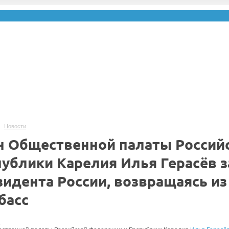
Новости
н Общественной палаты Россий
публики Карелия Илья Герасёв 
зидента России, возвращаясь из
басс
.