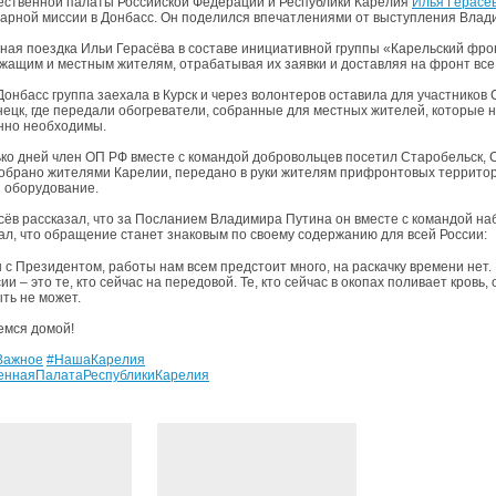
ственной палаты Российской Федерации и Республики Карелия
Илья Герасё
тарной миссии в Донбасс. Он поделился впечатлениями от выступления Влад
ная поездка Ильи Герасёва в составе инициативной группы «Карельский фронт
жащим и местным жителям, отрабатывая их заявки и доставляя на фронт все
Донбасс группа заехала в Курск и через волонтеров оставила для участников
ецк, где передали обогреватели, собранные для местных жителей, которые н
нно необходимы.
ько дней член ОП РФ вместе с командой добровольцев посетил Старобельск, С
обрано жителями Карелии, передано в руки жителям прифронтовых территори
и оборудование.
сёв рассказал, что за Посланием Владимира Путина он вместе с командой на
ал, что обращение станет знаковым по своему содержанию для всей России:
 с Президентом, работы нам всем предстоит много, на раскачку времени нет.
ии – это те, кто сейчас на передовой. Те, кто сейчас в окопах поливает кровь
ть не может.
мся домой!
Важное
#НашаКарелия
еннаяПалатаРеспубликиКарелия