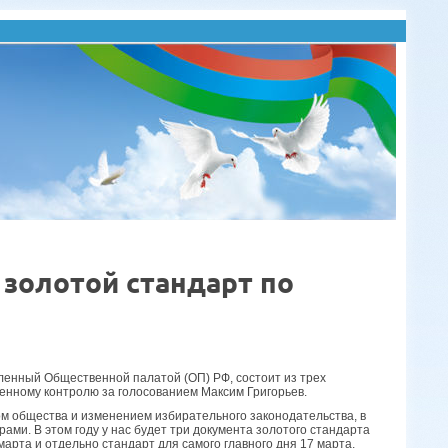
золотой стандарт по
енный Общественной палатой (ОП) РФ, состоит из трех
енному контролю за голосованием Максим Григорьев.
ом общества и изменением избирательного законодательства, в
ми. В этом году у нас будет три документа золотого стандарта
та и отдельно стандарт для самого главного дня 17 марта,