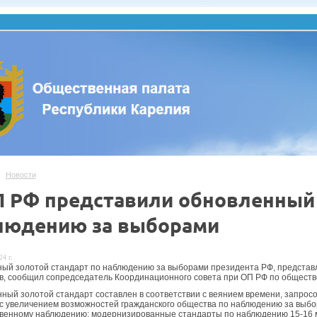
Новости
П РФ представили обновленный 
людению за выборами
24 г.
ый золотой стандарт по наблюдению за выборами президента РФ, представл
в, сообщил сопредседатель Координационного совета при ОП РФ по обществ
ный золотой стандарт составлен в соответствии с веянием времени, запрос
 с увеличением возможностей гражданского общества по наблюдению за выбора
венному наблюдению: модернизированные стандарты по наблюдению 15-16 мар