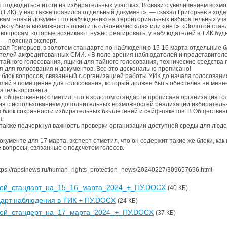
ут подводиться итоги на избирательных участках. В связи с увеличением во
(ТИК), у нас также появился отдельный документ», — сказал Григорьев в ход
овам, новый документ по наблюдению на территориальных избирательных уча
ункту была возможность ответить однозначно «да» или «нет». «Золотой стан
вопросам, которые возникают, нужно реагировать, у наблюдателей в ТИК бу
 — пояснил эксперт.
азал Григорьев, в золотом стандарте по наблюдению 15-16 марта отдельные б
телей аккредитованных СМИ. «В поле зрения наблюдателей и представител
 тайного голосования, ящики для тайного голосования, технические средства
 для голосования и документов. Все это досконально прописано!
ь блок вопросов, связанный с организацией работы УИК до начала голосовани
лей в помещение для голосования, который должен быть обеспечен не менее
атель корсовета.
о, общественник отметил, что в золотом стандарте прописана организация г
ия с использованием дополнительных возможностей реализации избирательны
 блок сохранности избирательных бюллетеней и сейф-пакетов. В Обществен
н.
 также подчеркнул важность проверки организации доступной среды для люде
окументе для 17 марта, эксперт отметил, что он содержит такие же блоки, ка
 вопросы, связанные с подсчетом голосов.
tps://rapsinews.ru/human_rights_protection_news/20240227/309657696.html
той_стандарт_на_15_16_марта_2024_+_ПУ.DOCX
(40 КБ)
арт наблюдения в ТИК + ПУ.DOCX
(24 КБ)
той_стандерт_на_17_марта_2024_+_ПУ.DOCX
(37 КБ)