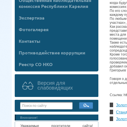
Общественная наблюдательная
когда буд
комиссия Республики Карелия
комиссиях 
По его сл
каждому п
Экспертиза
По любым 
участках»,
Как расск
Фотогалерея
представи
места для
помещения
Контакты
Также ест
наблюдате
сопредсед
Противодействие коррупции
Кроме тог
голосован
проверяем
Реестр СО НКО
добавил о
Григорьев
Говоря о д
Версия для
отдельные
слабовидящих
Ссылка: ht
Золо
Станд
Внимание!
Золо
Уважаемые посетители сайта!