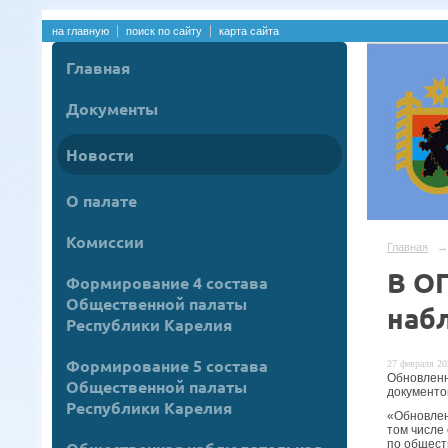
на главную
поиск по сайту
карта сайта
Главная
Документы
Новости
О палате
Комиссии
Главная
→
В О
Формирование 4 состава
Общественной палаты
наб
Республики Карелия
Формирование 5 состава
27 февраля 20
Обновленн
Общественной палаты
документо
Республики Карелия
«Обновлен
том числе
по общест