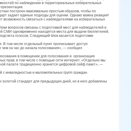
зможностей по наблюдению в территориальных избирательных
е презентации.
стках построен максимально простым образом, чтобы по
дарт задает единые подходы для оценки. Однако важна реакция!
дет возможность связаться с наблюдателями на избирательных
локи вопросов связаны с подготовкой мест для наблюдателей и
ей СМИ одновременно находятся места для выдачи бюллетеней,
 подсчета голосов. Следующий блок касается подготовки
я. В том числе отдельный пункт прописывает доступ
 чем за час до начала голосования», — сообщил
олосования в помещении для голосования и организация
х прав, в том числе с помощью сети интернет. «Отдельно мы
ной палате традиционно хранится цифровой сейф пакет», —
й с инвалидностью и маломобильных групп граждан.
к и золотой стандарт для предыдущих дней, но в него добавлены