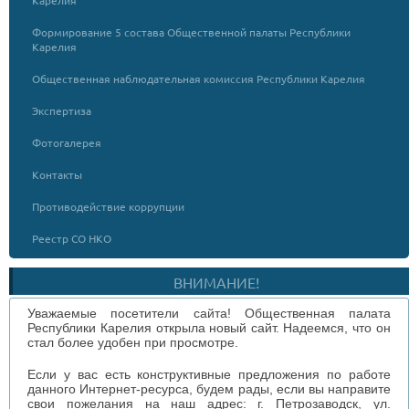
Карелия
Формирование 5 состава Общественной палаты Республики
Карелия
Общественная наблюдательная комиссия Республики Карелия
Экспертиза
Фотогалерея
Контакты
Противодействие коррупции
Реестр СО НКО
ВНИМАНИЕ!
Уважаемые посетители сайта! Общественная палата
Республики Карелия открыла новый сайт. Надеемся, что он
стал более удобен при просмотре.
Если у вас есть конструктивные предложения по работе
данного Интернет-ресурса, будем рады, если вы направите
свои пожелания на наш адрес: г. Петрозаводск, ул.