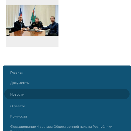
Главная
Документы
Новости
О палате
Комиссии
Формирование 4 состава Общественной палаты Республики