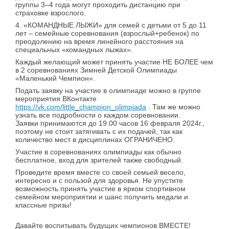
группы 3–4 года могут проходить дистанцию при
страховке взрослого.
4. «КОМАНДНЫЕ ЛЫЖИ» для семей с детьми от 5 до 11
лет – семейные соревнования (взрослый+ребенок) по
преодолению на время линейного расстояния на
специальных «командных лыжах».
Каждый желающий может принять участие НЕ БОЛЕЕ чем
в 2 соревнованиях Зимней Детской Олимпиады
«Маленький Чемпион».
Подать заявку на участие в олимпиаде можно в группе
мероприятия ВКонтакте
https://vk.com/little_champion_olimpiada
. Там же можно
узнать все подробности о каждом соревновании.
Заявки принимаются до 19.00 часов 16 февраля 2024г.,
поэтому не стоит затягивать с их подачей, так как
количество мест в дисциплинах ОГРАНИЧЕНО.
Участие в соревнованиях олимпиады как обычно
бесплатное, вход для зрителей также свободный.
Проведите время вместе со своей семьей весело,
интересно и с пользой для здоровья. Не упустите
возможность принять участие в ярком спортивном
семейном мероприятии и шанс получить медали и
классные призы!
Давайте воспитывать будущих чемпионов ВМЕСТЕ!