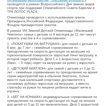
организации мероприятий "Поколение Будущего"
),
проводится в рамках Всероссийского Дня зимних видов
спорта при поддержке Олимпийского Совета Карелии и
ТРК ЛОТОС PLAZA.
Олимпиада проводится с использованием гранта
Президента Российской Федерации, предоставленного
Фондом президентских грантов.
В рамках VIII Зимней Детской Олимпиады «Маленький
Чемпион» семьи с детьми от 6 месяцев до 11 лет смогут
принять участие в 4-х соревнованиях:
1. «ПОКАТУШКИ НА ВАТРУШКАХ» для семей с детьми от
6 мес. до 7 лет – семейные соревнования по
преодолению на скорость дистанции на ватрушке на
горизонтальной поверхности: взрослый тянет ватрушку, в
которой сидит ребенок. Дети 1 и 2 возрастных группы
(6мес. – 3 года) сидят на ватрушке на руках у взрослого.
2. «ДЕТСКИЙ БИАТЛОН» для семей с детьми от 3 до 11
лет – семейные соревнования по преодолению на время
серии мероприятий как в обычном биатлоне, только
вместо лыж маленький спортсмен доставляется к
«огневому рубежу» взрослым на ватрушке, а вместо
стрельбы из ружья по мишени ребенок кидает мячи в
корзину.
3. «БЕГ НА КОНЬКАХ» индивидуальные соревнования по
преодолению на скорость дистанции по льду на коньках
для детей от 3 до 11 лет включительно. Дети 1 возрастной