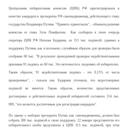
Центральная избирательная комиссия (ЦИК) РФ зарегистрировала в
качестве кандидата в президенты РФ самовыдвиженца, действующего главу
государства Владимира Путина.
"Принято единогласно", - объявила решение
комиссии ее глава Элла Памфилова.
Как сообщила в свою очередь
секретарь ЦИК РФ Наталья Бударина, из 315 тыс. подписей, сданных в
поддержку Путина, как и положено, случайным образом для проверки были
отобраны 60 тыс. "В результате проведенной проверки недействительными
признаны 91 подпись из 60 тыс. Это неточности в сведениях об избирателях.
Таким образом, 91 недействительная подпись - это 0,15% от числа
проверенных", - сказала она.
Бударина уточнила, что недостоверных
подписей не имеется. Таким образом, количество представленных
достоверных и действительных подписей избирателей составило 314 тыс.
909, "что является достаточным для регистрации кандидата".
По закону о выборах президента Путин, как самовыдвиженец, должен был
собрать 300 тыс. подписей в свою поддержку. 22 января представители его
избирательного штаба представили в ЦИК 315 тыс. подписей, при этом