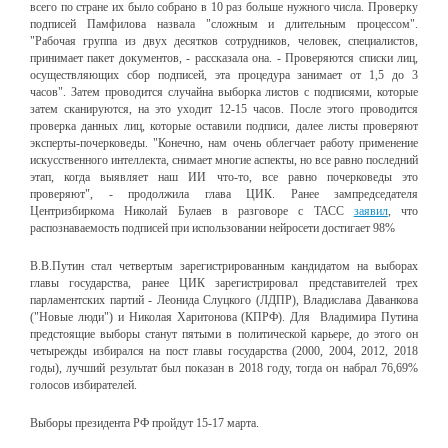
всего по стране их было собрано в 10 раз больше нужного числа. Проверку
подписей Памфилова назвала "сложным и длительным процессом".
"Рабочая группа из двух десятков сотрудников, человек, специалистов,
принимает пакет документов, - рассказала она. - Проверяются списки лиц,
осуществляющих сбор подписей, эта процедура занимает от 1,5 до 3
часов".
Затем проводится случайна выборка листов с подписями, которые
затем сканируются, на это уходит 12-15 часов. После этого проводится
проверка данных лиц, которые оставили подписи, далее листы проверяют
эксперты-почерковеды. "Конечно, нам очень облегчает работу применение
искусственного интеллекта, снимает многие аспекты, но все равно последний
этап, когда выявляет наш ИИ что-то, все равно почерковеды это
проверяют", - продолжила глава ЦИК.
Ранее зампредседателя
Центризбиркома Николай Булаев в разговоре с ТАСС
заявил
, что
распознаваемость подписей при использовании нейросети достигает 98%
В.В.
Путин стал четвертым зарегистрированным кандидатом на выборах
главы государства, ранее ЦИК зарегистрировал представителей трех
парламентских партий - Леонида Слуцкого (ЛДПР), Владислава Даванкова
("Новые люди") и Николая Харитонова (КПРФ). Для
Владимира
Путина
предстоящие выборы станут пятыми в политической карьере, до этого он
четырежды избирался на пост главы государства (2000, 2004, 2012, 2018
годы), лучший результат был показан в 2018 году, тогда он набрал 76,69%
голосов избирателей.
Выборы президента РФ пройдут 15-17 марта.