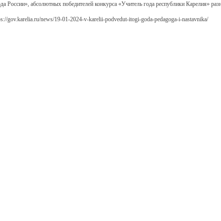
да России», абсолютных победителей конкурса «Учитель года республики Карелия» разны
s://gov.karelia.ru/news/19-01-2024-v-karelii-podvedut-itogi-goda-pedagoga-i-nastavnika/