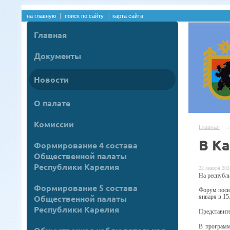
на главную
поиск по сайту
карта сайта
Главная
Документы
Новости
О палате
Комиссии
Главная
→
В К
Формирование 4 состава
Общественной палаты
Республики Карелия
22 января 2024
На республ
Формирование 5 состава
Форум посв
Общественной палаты
января
в 15
Республики Карелия
Представите
В программ