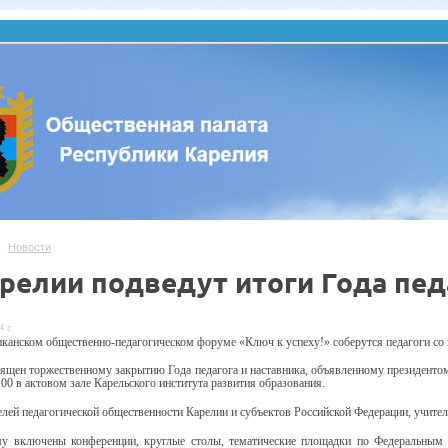
Новости
арелии подведут итоги Года пед
 г.
иканском общественно-педагогическом
форуме
«Ключ к успеху!» соберутся педагоги со 
ящен торжественному закрытию Года педагога и наставника,
объявленному президенто
.00
в актовом зале
Карельского института развития образования
.
лей педагогической общественности Карелии и субъектов Российской Федерации, учите
у включены конференции, круглые столы, тематические площадки по Федеральным п