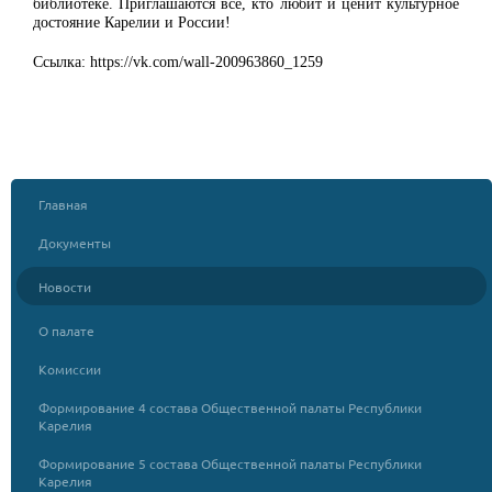
библиотеке.
Приглаша
ются
все, кто любит и ценит культурное
достояние Карелии и России!
Ссылка: https://vk.com/wall-200963860_1259
Главная
Документы
Новости
О палате
Комиссии
Формирование 4 состава Общественной палаты Республики
Карелия
Формирование 5 состава Общественной палаты Республики
Карелия