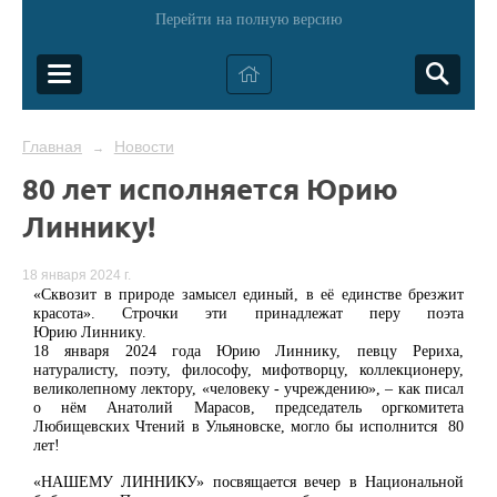
Перейти на полную версию
Главная
Новости
→
80 лет исполняется Юрию
Линнику!
18 января 2024 г.
«Сквозит в природе замысел единый, в её единстве брезжит
красота». Строчки эти принадлежат перу поэта
Юри
ю
Линник
у
.
18 января 2024 года Юрию Линнику, певцу Рериха,
натуралисту, поэту, философу, мифотворцу, коллекционеру,
великолепному лектору, «человеку - учреждению», – как писал
о нём Анатолий Марасов, председатель оргкомитета
Любищевских Чтений в Ульяновске, могло бы исполнится
80
лет!
«НАШЕМУ ЛИННИКУ» посвящается вечер в Национальной