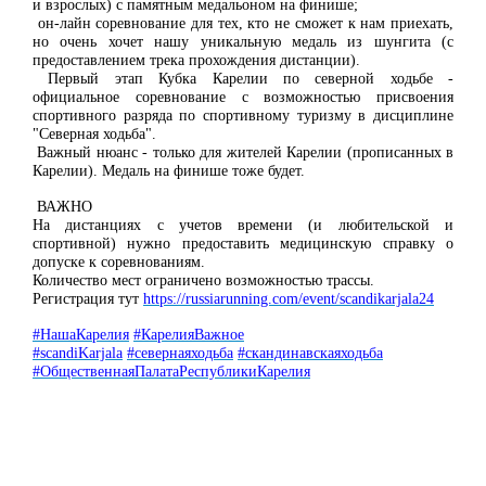
и взрослых) с памятным медальоном на финише;
он-лайн соревнование для тех, кто не сможет к нам приехать,
но очень хочет нашу уникальную медаль из шунгита (с
предоставлением трека прохождения дистанции).
Первый этап Кубка Карелии по северной ходьбе -
официальное соревнование с возможностью присвоения
спортивного разряда по спортивному туризму в дисциплине
"Северная ходьба".
Важный нюанс - только для жителей Карелии (прописанных в
Карелии). Медаль на финише тоже будет.
ВАЖНО
На дистанциях с учетов времени (и любительской и
спортивной) нужно предоставить медицинскую справку о
допуске к соревнованиям.
Количество мест ограничено возможностью трассы.
Регистрация тут
https://russiarunning.com/event/scandikarjala24
#НашаКарелия
#КарелияВажное
#scandiKarjala
#севернаяходьба
#скандинавскаяходьба
#ОбщественнаяПалатаРеспубликиКарелия