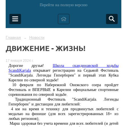
Перейти на полную версию
Главная
Новости
→
ДВИЖЕНИЕ - ЖИЗНЬ!
17 января 2024 г.
Дорогие друзья!
Школа скандинавской ходьбы
ScandiKarjala
открывает регистрацию на Седьмой Фестиваль
"ScandiKarjala. Легенды Гипербореи" и первый этап Кубка
Карелии по северной ходьбе!
10 февраля по Набережной Онежского озера пройдет
Фестиваль и ВПЕРВЫЕ в Карелии официальные спортивные
соревнования по северной ходьбе.
Традиционный Фестиваль "ScandiKarjala. Легенды
Гипербореи" и дистанции для любителей:
4 км на время и технику для продвинутых любителей с
медалью на финише (для всех зарегистрированных 18+ из
любых регионов);
Марш здоровья без учета времени для всех любителей (и детей