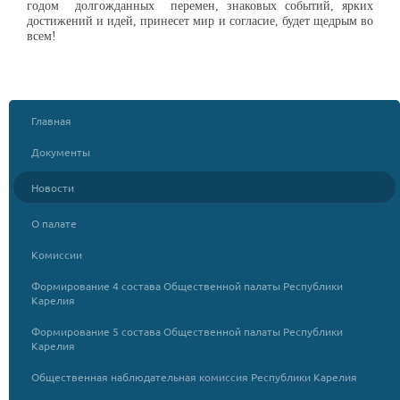
годом долгожданных перемен, знаковых событий
, ярких
достижений и идей,
принесет мир и согласие, будет щедрым во
всем!
Главная
Документы
Новости
О палате
Комиссии
Формирование 4 состава Общественной палаты Республики
Карелия
Формирование 5 состава Общественной палаты Республики
Карелия
Общественная наблюдательная комиссия Республики Карелия