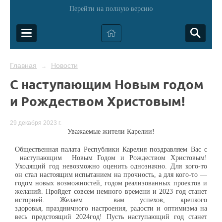
Перейти на полную версию
Главная
Новости
→
С наступающим Новым годом
и Рождеством Христовым!
29 декабря 2023 г.
Уважаемые жители Карелии!
Общественная палата Республики Карелия поздравляем Вас с
наступающим
Новым Годом
и Рождеством Христовым
!
Уходящий год невозможно оценить однозначно. Для кого-то
он стал настоящим испытанием на прочность, а для кого-то —
годом новых возможностей, годом реализованных проектов и
желаний. Пройдет совсем немного времени и 202
3
год станет
историей. Ж
елаем
в
ам успехов, крепкого
здоровья
,
праздничного
настроения, радости и оптимизма на
весь предстоящий
2024
год! Пусть наступающий год станет