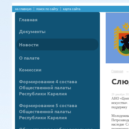
на главную
поиск по сайту
карта сайта
Главная
Документы
Новости
О палате
Комиссии
Главная
→
Слю
Формирование 4 состава
Общественной палаты
Республики Карелия
29 декабря 202
АНО «Центр
искусства».
Формирование 5 состава
поддержку 
Общественной палаты
Молодежны
Республики Карелия
Петрозавод
наследие С
познакомил