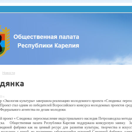
Новости
дянка
3 г.
 «Экология культуры» завершила реализацию молодежного проекта
«Слюдянка: перео
 Проект стал одним из победителей Всероссийского конкурса
молодежных проектов сред
Федерального агентства по делам молодежи.
й проект
« Слюдянка
: переосмысление индустриального наследия Петрозаводска метод
ска.
Общественная палата Республики Карелия поддержала конкурсную заявку.
З
людяной фабрики как на
ценный ресурс для развития культуры, творчества и искус
 молодежь с яркой, но
постепенно забывающейся историей Слюдяной фабрики, одно