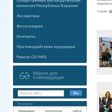
Общественная наблюдательная
закрылось в
комиссия Республики Карелия
Ссылка:
h
Экспертиза
Фотогалерея
Контакты
Противодействие коррупции
Реестр СО НКО
Версия для
слабовидящих
Внимание!
Уважаемые посетители сайта!