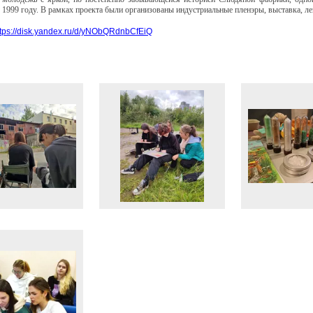
 1999 году.
В рамках проекта были организованы индустриальные пленэры, выставка, ле
ttps://disk.yandex.ru/d/yNObQRdnbCfEiQ