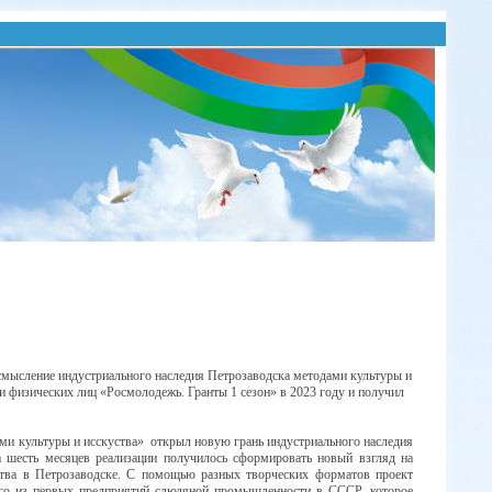
смысление индустриального наследия Петрозаводска методами
культуры и
и физических лиц «Росмолодежь.
Гранты 1 сезон» в 2023 году и
получил
ами
культуры и исскуства»
открыл новую грань индустриального наследия
а шесть месяцев
реализации
получилось
сформировать новый взгляд на
ства в Петрозаводске.
С помощью разных творческих форматов проект
го из первых предприятий
слюдяной промышленности в СССР, которое