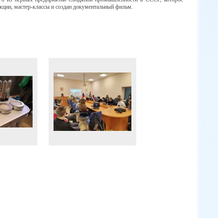
кции,
мастер-классы и создан документальный фильм
.