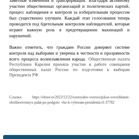
заметные изменения и трансформации. Благодаря активному
участию общественных организаций и политических партий,
процесс наблюдения и контроля за избирательным процессом
был существенно улучшен. Каждый этап голосования теперь
проводится под бдительным контролем наблюдателей, которые
играют важную роль в предотвращении махинаций и
нарушений.
Важно отметить, что граждане России доверяют системе
контроля над выборами и уверены в честности и прозрачности
всего процесса волеизъявления народа.
Общественная палата
Республики Карелия приняла участие в работе совещания
общественных палат
России
по подготовке к выборам
Президента РФ
.
Ссылка:
https://obzor.io/2023/12/22/sostoyalos-vserossijskoe-soveshhanie-
obshhestvennyx-palat-po-podgoto vke-k-vyboram-prezidenta-rf-37782