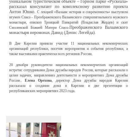
уникальном туристическом объекте – Горном парке «Рускеала»
рассказал
консультант по комплексному развитию проекта
Антон Юшко.
С лекцией «Валаам: история и современность» выступили
игумен Спасо
-
Преображенского Валаамского ставропигиального мужского
монастыря, епископ
Троицкий Панкратий (Владислав Жердев) и скит
Преображенского Валаамского
Смоленской Божией Матери Спасо-
монастыря иеромонах Давид (Денис Легейда).
В Дне Карелии приняли участие 11 национальных некоммерческих
организаций республики, посетив мероприятия и события республики, а
также выставками практически всех регионов России.
20 декабря руководители национальных некоммерческих организаций
встретис сотрудниками Дома дружбы народов России, которые рассказали о
целяи задачах, направлениях деятельности и мероприятиях Дома дружбы
России..
Елена Орехова
, директор Дома дружбы народов Карелии
рассказала о создании дома в Карелии и две презентации о
республиканских мероприятиях 2023 года.