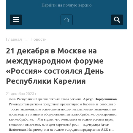
Перейти на полную версию
Главная
Новости
→
21 декабря в Москве на
международном форуме
«Россия» состоялся День
Республики Карелия
21 декабря 2023 г.
День Республики Карелия открыл Глава региона
Артур Парфенчиков.
Руководитель региона представил презентацию о Карелии и сообщил о
рост
е
экономики
по основополагающим
направлениям экономики: по
производству машин и оборудования,
металлообработке, судостроению
,
камнеобработке.
– Мы видим, что экономика не только устояла перед
внешними
вызовами, но и дает серьезный рост, – подчеркнул
Артур
Например, мы не только возродили предприятие АЕК в г.
Парфенчиков.