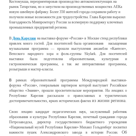
Костомукша,
переориентировав производство автокомплектующих на
рынок Татарстана,
но и запустили на производственных мощностях АЕКа
новую швейную
фабрику. Более 350 жителей города сохранили работу и
получили новые
возможности для трудоустройства.
Глава Карелии выразил
благодарность Минпромторгу России за
всемерную поддержку ключевых
промышленных предприятий региона.
В
День Карелии
на выставке-форуме «Россия» в Москве стенд республики
привлек
много гостей. Для посетителей
была организованв
насыщенная
музыкальная программа — прошли выступления ансамбля «Кантеле»,
Вепсского народного хора и фолк-группы Skylark.
Д
ля посетителей
выставки
была подготовлна
образовательн
ая
, культурн
ая
и
гастрономическ
ая
программы, а так же интерактивные программы,
розыгрыши и мастер-классы.
В
рамках образовательной программы Международной выставки-
форума
«Россия», генеральным партнером которой выступает Российское
общество «Знание»,
прошли просветительские мероприятия. На лекциях о
Республике Карелия рассказали
о православных и туристических
из жизни региона.
достопримечательностях, ярких исторических фактах
Свою лекцию кандидат педагогических наук, заслуженный работник
образования и
культуры Республики Карелия, почетный гражданин города
Петрозаводска, директор
государственного бюджетного учреждения
«Национальный музей Республики
Карелия» Михаил Гольденберг посвятил
Об
важности пушек Александровского завода в
истории России.