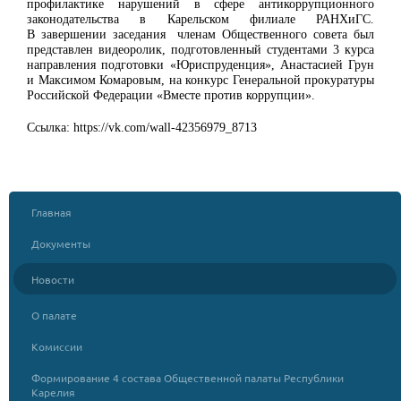
профилактике нарушений в сфере антикоррупционного
законодательства в Карельском филиале РАНХиГС.
В завершении заседания членам Общественного совета был
представлен видеоролик, подготовленный студентами 3 курса
направления подготовки «Юриспруденция», Анастасией Грун
и Максимом Комаровым, на конкурс Генеральной прокуратуры
Российской Федерации «Вместе против коррупции».
Ссылка: https://vk.com/wall-42356979_8713
Главная
Документы
Новости
О палате
Комиссии
Формирование 4 состава Общественной палаты Республики
Карелия