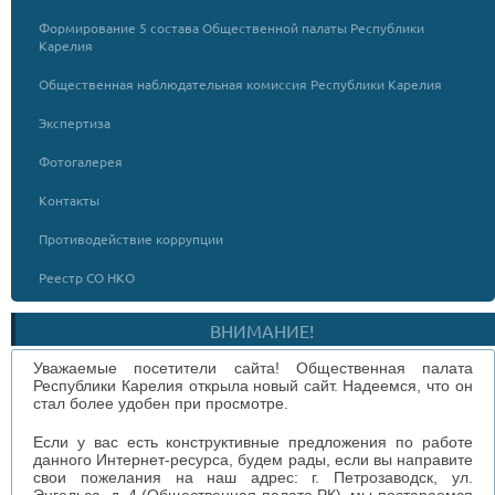
Формирование 5 состава Общественной палаты Республики
Карелия
Общественная наблюдательная комиссия Республики Карелия
Экспертиза
Фотогалерея
Контакты
Противодействие коррупции
Реестр СО НКО
ВНИМАНИЕ!
Уважаемые посетители сайта! Общественная палата
Республики Карелия открыла новый сайт. Надеемся, что он
стал более удобен при просмотре.
Если у вас есть конструктивные предложения по работе
данного Интернет-ресурса, будем рады, если вы направите
свои пожелания на наш адрес: г. Петрозаводск, ул.
Энгельса, д. 4 (Общественная палата РК), мы постараемся